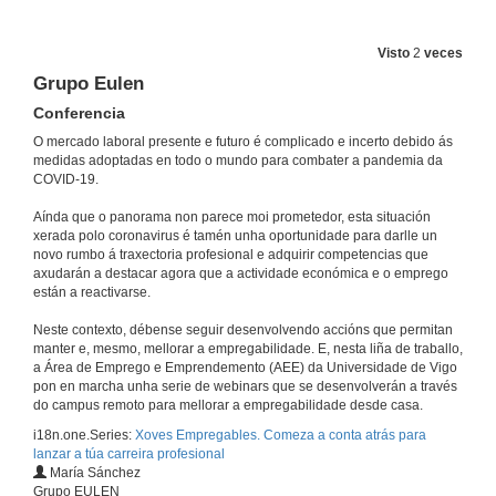
Elabora o teu Proxecto Persoal de Emprego
Conferencia
12 de nov. de 2020
Visto
2
veces
Grupo Eulen
Rolda de preguntas. Elabora o teu Proxecto Persoal de Emprego
Conferencia
O mercado laboral presente e futuro é complicado e incerto debido ás
12 de nov. de 2020
medidas adoptadas en todo o mundo para combater a pandemia da
COVID-19.
Presentación de Manola Raposo
Aínda que o panorama non parece moi prometedor, esta situación
xerada polo coronavirus é tamén unha oportunidade para darlle un
19 de nov. de 2020
novo rumbo á traxectoria profesional e adquirir competencias que
axudarán a destacar agora que a actividade económica e o emprego
están a reactivarse.
Novas tecnoloxías para o traballo en remoto
Conferencia
Neste contexto, débense seguir desenvolvendo accións que permitan
manter e, mesmo, mellorar a empregabilidade. E, nesta liña de traballo,
19 de nov. de 2020
a Área de Emprego e Emprendemento (AEE) da Universidade de Vigo
pon en marcha unha serie de webinars que se desenvolverán a través
do campus remoto para mellorar a empregabilidade desde casa.
Rolda de preguntas. Novas tecnoloxías para o traballo en remoto
i18n.one.Series:
Xoves Empregables. Comeza a conta atrás para
19 de nov. de 2020
lanzar a túa carreira profesional
María Sánchez
Grupo EULEN