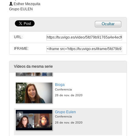
Apertura da mesa redonda. Novas tendencias en recrutamento e selección de persoal. Que buscan as empresas?
Esther Mezquita
Grupo EULEN
26 de nov. de 2020
Ocultar
Emprego Galicia
Conferencia
URL:
26 de nov. de 2020
IFRAME:
Grupo Domiberia
Conferencia
Vídeos da mesma serie
26 de nov. de 2020
Bioga
Conferencia
26 de nov. de 2020
Grupo Eulen
Conferencia
26 de nov. de 2020