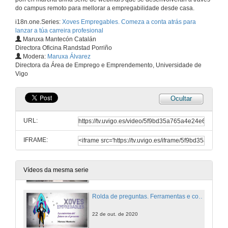
do campus remoto para mellorar a empregabilidade desde casa.
Importancia da pegada dixital: posicionamento e frotalezas das diferentes RRSS
i18n.one.Series:
Xoves Empregables. Comeza a conta atrás para
Conferencia
lanzar a túa carreira profesional
15 de out. de 2020
Maruxa Mantecón Catalán
Directora Oficina Randstad Porriño
Modera:
Maruxa Álvarez
Rolda de preguntas. Importancia da pegada dixital: posicionamento e frotalezas das diferentes RRSS
Directora da Área de Emprego e Emprendemento, Universidade de
Vigo
15 de out. de 2020
Ocultar
Presentación de Maruxa Mantecón
URL:
22 de out. de 2020
IFRAME:
Ferramentas e consellos para enfrontarte con maior seguridade a unha entrevista de traballo
Conferencia
22 de out. de 2020
Vídeos da mesma serie
Rolda de preguntas. Ferramentas e consellos para enfrontarte con maior seguridade a unha entrevista de traballo
22 de out. de 2020