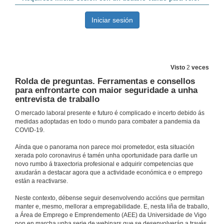
Rolda de preguntas. Curriculo 10. Aprende a venderte
1 de out. de 2020
Presentación de Pablo García Fortes
Visto
2
veces
8 de out. de 2020
Rolda de preguntas. Ferramentas e consellos
para enfrontarte con maior seguridade a unha
entrevista de traballo
Coida os minutos, e as horas coidaranse de si mesmas
Conferencia
O mercado laboral presente e futuro é complicado e incerto debido ás
medidas adoptadas en todo o mundo para combater a pandemia da
8 de out. de 2020
COVID-19.
Aínda que o panorama non parece moi prometedor, esta situación
Rolda de preguntas. Coida os minutos, e as horas coidaranse de si mesmas
xerada polo coronavirus é tamén unha oportunidade para darlle un
novo rumbo á traxectoria profesional e adquirir competencias que
8 de out. de 2020
axudarán a destacar agora que a actividade económica e o emprego
están a reactivarse.
Presentación de J.Miguel Giráldez
Neste contexto, débense seguir desenvolvendo accións que permitan
manter e, mesmo, mellorar a empregabilidade. E, nesta liña de traballo,
15 de out. de 2020
a Área de Emprego e Emprendemento (AEE) da Universidade de Vigo
pon en marcha unha serie de webinars que se desenvolverán a través