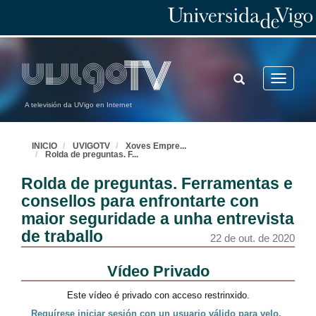
Presentación de Pablo Osorio
24 de set. de 2020
TOGGLE
Toggle
Actitude emprendedora? Póñame cuarto e medio
SEARCH
navigatio
Conferencia
A televisión da UVigo en Internet
24 de set. de 2020
INICIO
UVIGOTV
Xoves Empre
...
Rolda de preguntas. Actitude emprendedora? Póñame cuarto e medio
Rolda de preguntas. F
...
24 de set. de 2020
Rolda de preguntas. Ferramentas e
consellos para enfrontarte con
Presentación de Elena Huerga
maior seguridade a unha entrevista
de traballo
1 de out. de 2020
22 de out. de 2020
Curriculo 10. Aprende a venderte
Conferencia
1 de out. de 2020