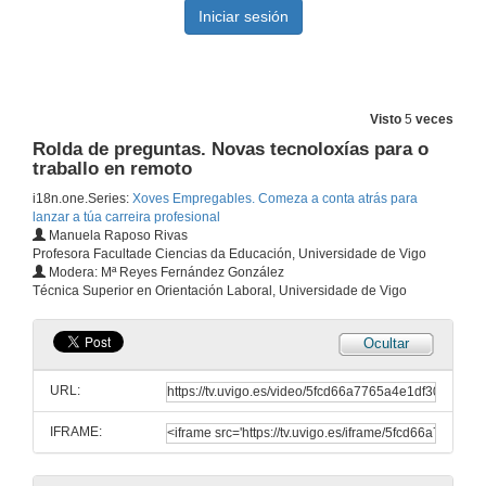
2 de nov. de 2020
Presentación de Reyes Fernández González
12 de nov. de 2020
Visto
5
veces
Rolda de preguntas. Novas tecnoloxías para o
Elabora o teu Proxecto Persoal de Emprego
traballo en remoto
Conferencia
i18n.one.Series:
Xoves Empregables. Comeza a conta atrás para
12 de nov. de 2020
lanzar a túa carreira profesional
Manuela Raposo Rivas
Profesora Facultade Ciencias da Educación, Universidade de Vigo
Rolda de preguntas. Elabora o teu Proxecto Persoal de Emprego
Modera: Mª Reyes Fernández González
Técnica Superior en Orientación Laboral, Universidade de Vigo
12 de nov. de 2020
Ocultar
Presentación de Manola Raposo
URL:
19 de nov. de 2020
IFRAME:
Novas tecnoloxías para o traballo en remoto
Conferencia