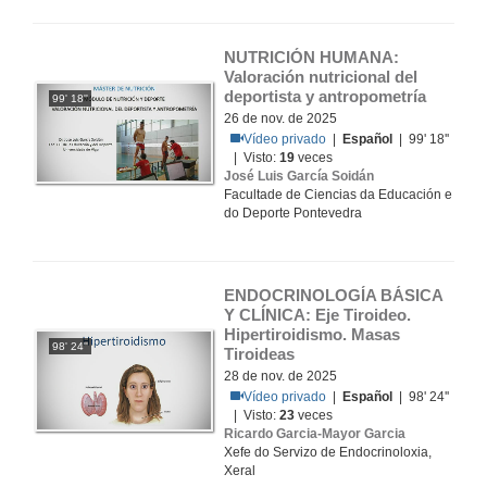
NUTRICIÓN HUMANA:   
Valoración nutricional del 
deportista y antropometría
99' 18''
26 de nov. de 2025
Vídeo privado
|
Español
| 99' 18''
| Visto:
19
veces
José Luis García Soidán
Facultade de Ciencias da Educación e
do Deporte Pontevedra
ENDOCRINOLOGÍA BÁSICA 
Y CLÍNICA: Eje Tiroideo. 
Hipertiroidismo. Masas 
98' 24''
Tiroideas
28 de nov. de 2025
Vídeo privado
|
Español
| 98' 24''
| Visto:
23
veces
Ricardo Garcia-Mayor Garcia
Xefe do Servizo de Endocrinoloxia,
Xeral