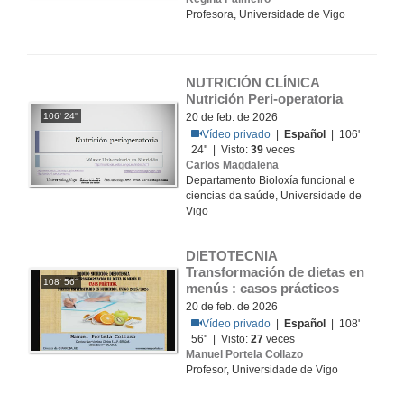
Profesora, Universidade de Vigo
NUTRICIÓN CLÍNICA 
Nutrición Peri-operatoria
106' 24''
20 de feb. de 2026
Vídeo privado
|
Español
| 106'
24'' | Visto:
39
veces
Carlos Magdalena
Departamento Bioloxía funcional e
ciencias da saúde, Universidade de
Vigo
DIETOTECNIA 
Transformación de dietas en 
108' 56''
menús : casos prácticos
20 de feb. de 2026
Vídeo privado
|
Español
| 108'
56'' | Visto:
27
veces
Manuel Portela Collazo
Profesor, Universidade de Vigo