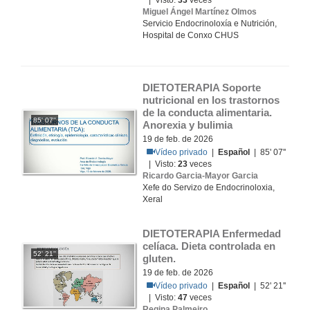
| Visto:
33
veces
Miguel Ángel Martínez Olmos
Servicio Endocrinoloxía e Nutrición,
Hospital de Conxo CHUS
DIETOTERAPIA Soporte 
nutricional en los trastornos 
de la conducta alimentaria. 
85' 07''
Anorexia y bulimia
19 de feb. de 2026
Vídeo privado
|
Español
| 85' 07''
| Visto:
23
veces
Ricardo Garcia-Mayor Garcia
Xefe do Servizo de Endocrinoloxia,
Xeral
DIETOTERAPIA Enfermedad 
celíaca. Dieta controlada en 
52' 21''
gluten.
19 de feb. de 2026
Vídeo privado
|
Español
| 52' 21''
| Visto:
47
veces
Regina Palmeiro