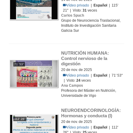
Vídeo privado
|
Español
| 115'
21'' | Visto:
31
veces
Carlos Spuch
Grupo de Neurociencia Traslacional,
Instituto de Investigación Sanitaria
Galicia Sur
NUTRICIÓN HUMANA: 
Control nervioso de la 
digestión
71' 53''
20 de nov. de 2025
Vídeo privado
|
Español
| 71' 53''
| Visto:
24
veces
Ana Campos
Profesora del Máster en Nutrición,
Universidade de Vigo
NEUROENDCORINOLOGÍA: 
Hormonas y conducta (I)
112' 26''
20 de nov. de 2025
Vídeo privado
|
Español
| 112'
26'' | Visto:
25
veces