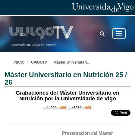
TOGGLE
Toggle
SEARCH
navigatio
A televisión da UVigo en Internet
INICIO
UVIGOTV
Máster Universitari
...
Máster Universitario en Nutrición 25 /
26
Grabaciones del Máster Universitario en
Nutrición por la Universidade de Vigo
Presentación del Máster 