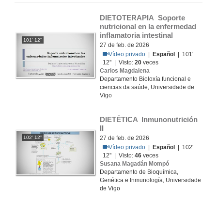
DIETOTERAPIA Soporte 
nutricional en la enfermedad 
inflamatoria intestinal
101' 12''
27 de feb. de 2026
Vídeo privado
|
Español
| 101'
12'' | Visto:
20
veces
Carlos Magdalena
Departamento Bioloxía funcional e
ciencias da saúde, Universidade de
Vigo
DIETÉTICA  Inmunonutrición 
II
102' 12''
27 de feb. de 2026
Vídeo privado
|
Español
| 102'
12'' | Visto:
46
veces
Susana Magadán Mompó
Departamento de Bioquímica,
Genética e Inmunología, Universidade
de Vigo