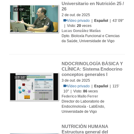
Universitario en Nutrición 25 / 
26
43' 09''
2 de out. de 2025
Vídeo privado
|
Español
| 43' 09''
| Visto:
20
veces
Lucas González Matías
Dpto. Bioloxía Funcional e Ciencias
da Saúde, Universidade de Vigo
NDOCRINOLOGÍA BÁSICA Y 
CLÍNICA: Sistema Endocrino 
conceptos generales I
115' 10''
3 de out. de 2025
Vídeo privado
|
Español
| 115'
10'' | Visto:
86
veces
Federico Mallo Ferrer
Director do Laboratorio de
Endocrinoloxía - LabEndo,
Universidade de Vigo
NUTRICIÓN HUMANA 
Estructura general del 