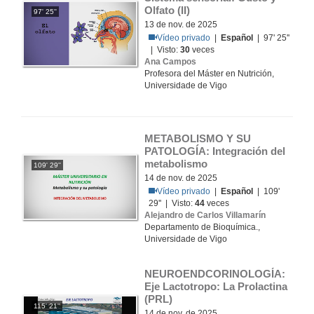
Olfato (II)
97' 25''
13 de nov. de 2025
Vídeo privado
|
Español
| 97' 25''
| Visto:
30
veces
Ana Campos
Profesora del Máster en Nutrición,
Universidade de Vigo
METABOLISMO Y SU 
PATOLOGÍA: Integración del 
metabolismo
109' 29''
14 de nov. de 2025
Vídeo privado
|
Español
| 109'
29'' | Visto:
44
veces
Alejandro de Carlos Villamarín
Departamento de Bioquímica.,
Universidade de Vigo
NEUROENDCORINOLOGÍA: 
Eje Lactotropo: La Prolactina 
(PRL)
115' 21''
14 de nov. de 2025