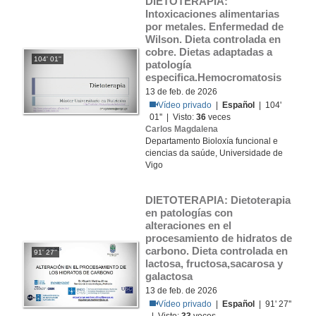
DIETOTERAPIA: 
Intoxicaciones alimentarias 
por metales. Enfermedad de 
Wilson. Dieta controlada en 
cobre. Dietas adaptadas a 
104' 01''
patología 
especifica.Hemocromatosis
13 de feb. de 2026
Vídeo privado
|
Español
| 104'
01'' | Visto:
36
veces
Carlos Magdalena
Departamento Bioloxía funcional e
ciencias da saúde, Universidade de
Vigo
DIETOTERAPIA: Dietoterapia 
en patologías con 
alteraciones en el  
procesamiento de hidratos de 
carbono. Dieta controlada en 
91' 27''
lactosa, fructosa,sacarosa y 
galactosa
13 de feb. de 2026
Vídeo privado
|
Español
| 91' 27''