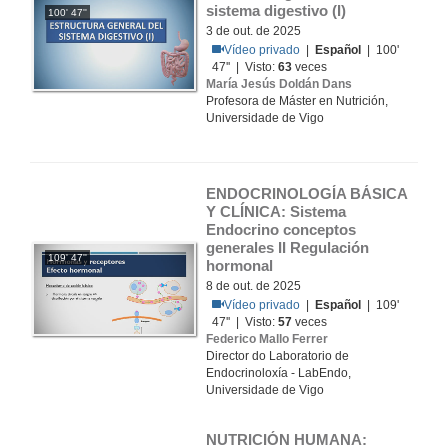
sistema digestivo (I)
100' 47''
3 de out. de 2025
Vídeo privado
|
Español
| 100'
47'' | Visto:
63
veces
María Jesús Doldán Dans
Profesora de Máster en Nutrición,
Universidade de Vigo
ENDOCRINOLOGÍA BÁSICA 
Y CLÍNICA: Sistema 
Endocrino conceptos 
generales II Regulación 
109' 47''
hormonal
8 de out. de 2025
Vídeo privado
|
Español
| 109'
47'' | Visto:
57
veces
Federico Mallo Ferrer
Director do Laboratorio de
Endocrinoloxía - LabEndo,
Universidade de Vigo
NUTRICIÓN HUMANA: 