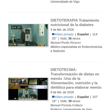
Universidade de Vigo
DIETOTERAPIA Tratamiento 
nutricional de la diabetes
114' 05''
5 de feb. de 2026
Vídeo privado
|
Español
| 114'
05'' | Visto:
36
veces
Manuel Penín Álvarez
Médico especialista en Endocrinoloxía
e Nutrición
DIETOTECNIA: 
Transformación de dietas en 
menús :Uso de la 
107' 16''
Alimentación, nutrición y la 
dietética para elaborar menús
6 de feb. de 2026
Vídeo privado
|
Español
| 107'
16'' | Visto:
39
veces
Manuel Portela Collazo
Profesor, Universidade de Vigo