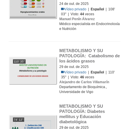
24 de out. de 2025
Vídeo privado
|
Español
| 108'
03'' | Visto:
44
veces
Manuel Penín Álvarez
Médico especialista en Endocrinoloxía
e Nutrición
METABOLISMO Y SU 
PATOLOGÍA:  Catabolismo de 
los ácidos grasos
110' 35''
29 de out. de 2025
Vídeo privado
|
Español
| 110'
35'' | Visto:
46
veces
Alejandro de Carlos Villamarín
Departamento de Bioquímica.,
Universidade de Vigo
METABOLISMO Y SU 
PATOLOGÍA: Diabetes 
mellitus y Educación 
74' 12''
diabetológica
29 de out. de 2025