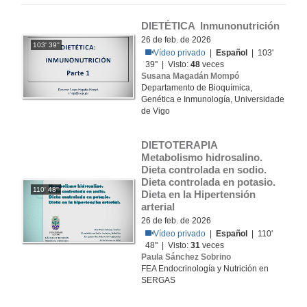
DIETÉTICA  Inmunonutrición
26 de feb. de 2026
103' 39''
Vídeo privado
|
Español
| 103'
39'' | Visto:
48
veces
Susana Magadán Mompó
Departamento de Bioquímica,
Genética e Inmunología, Universidade
de Vigo
DIETOTERAPIA   
Metabolismo hidrosalino. 
Dieta controlada en sodio. 
Dieta controlada en potasio. 
110' 48''
Dieta en la Hipertensión 
arterial
26 de feb. de 2026
Vídeo privado
|
Español
| 110'
48'' | Visto:
31
veces
Paula Sánchez Sobrino
FEA Endocrinología y Nutrición en
SERGAS