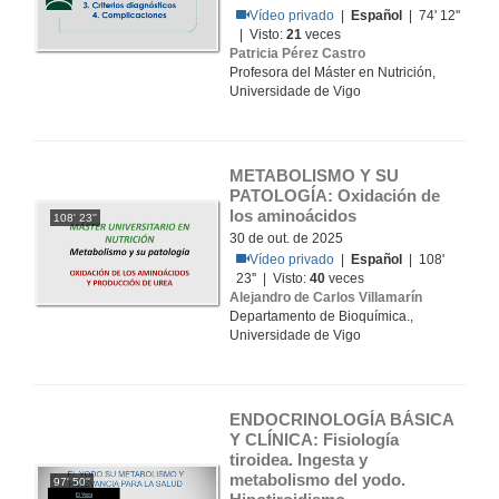
Vídeo privado
|
Español
| 74' 12''
| Visto:
21
veces
Patricia Pérez Castro
Profesora del Máster en Nutrición,
Universidade de Vigo
METABOLISMO Y SU 
PATOLOGÍA: Oxidación de 
los aminoácidos
108' 23''
30 de out. de 2025
Vídeo privado
|
Español
| 108'
23'' | Visto:
40
veces
Alejandro de Carlos Villamarín
Departamento de Bioquímica.,
Universidade de Vigo
ENDOCRINOLOGÍA BÁSICA 
Y CLÍNICA: Fisiología 
tiroidea. Ingesta y 
metabolismo del yodo. 
97' 50''