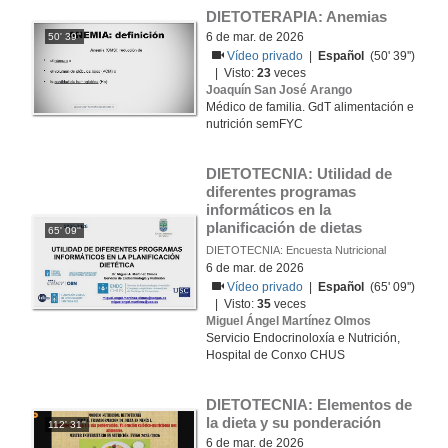
DIETOTERAPIA: Anemias
6 de mar. de 2026
50' 39''
Vídeo privado
|
Español
(50' 39'')
| Visto:
23
veces
Joaquín San José Arango
Médico de familia. GdT alimentación e
nutrición semFYC
DIETOTECNIA: Utilidad de 
diferentes programas 
informáticos en la 
planificación de dietas
65' 09''
DIETOTECNIA: Encuesta Nutricional
6 de mar. de 2026
Vídeo privado
|
Español
(65' 09'')
| Visto:
35
veces
Miguel Ángel Martínez Olmos
Servicio Endocrinoloxía e Nutrición,
Hospital de Conxo CHUS
DIETOTECNIA: Elementos de 
la dieta y su ponderación
112' 31''
6 de mar. de 2026