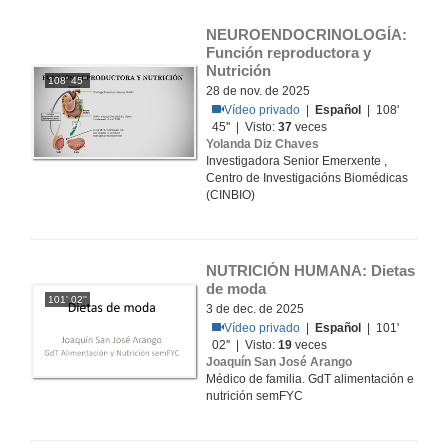
NEUROENDOCRINOLOGÍA: 
Función reproductora y 
Nutrición
108' 45''
28 de nov. de 2025
Vídeo privado
|
Español
| 108'
45'' | Visto:
37
veces
Yolanda Diz Chaves
Investigadora Senior Emerxente ,
Centro de Investigacións Biomédicas
(CINBIO)
NUTRICIÓN HUMANA: Dietas 
de moda
101' 02''
3 de dec. de 2025
Vídeo privado
|
Español
| 101'
02'' | Visto:
19
veces
Joaquín San José Arango
Médico de familia. GdT alimentación e
nutrición semFYC