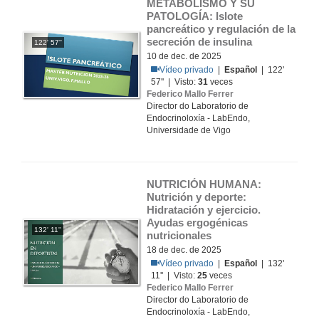
METABOLISMO Y SU 
PATOLOGÍA: Islote 
pancreático y regulación de la 
secreción de insulina
122' 57''
10 de dec. de 2025
Vídeo privado
|
Español
| 122'
57'' | Visto:
31
veces
Federico Mallo Ferrer
Director do Laboratorio de
Endocrinoloxía - LabEndo,
Universidade de Vigo
NUTRICIÓN HUMANA: 
Nutrición y deporte: 
Hidratación y ejercicio. 
Ayudas ergogénicas 
132' 11''
nutricionales
18 de dec. de 2025
Vídeo privado
|
Español
| 132'
11'' | Visto:
25
veces
Federico Mallo Ferrer
Director do Laboratorio de
Endocrinoloxía - LabEndo,