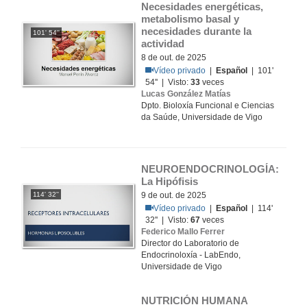
Necesidades energéticas, 
metabolismo basal y 
necesidades durante la 
101' 54''
actividad
8 de out. de 2025
Vídeo privado
|
Español
| 101'
54'' | Visto:
33
veces
Lucas González Matías
Dpto. Bioloxía Funcional e Ciencias
da Saúde, Universidade de Vigo
NEUROENDOCRINOLOGÍA: 
La Hipófisis
114' 32''
9 de out. de 2025
Vídeo privado
|
Español
| 114'
32'' | Visto:
67
veces
Federico Mallo Ferrer
Director do Laboratorio de
Endocrinoloxía - LabEndo,
Universidade de Vigo
NUTRICIÓN HUMANA 