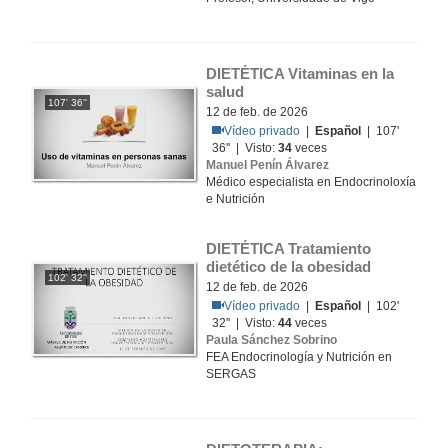
DIETÉTICA Vitaminas en la 
salud
107' 36''
12 de feb. de 2026
Vídeo privado
|
Español
| 107'
36'' | Visto:
34
veces
Manuel Penín Álvarez
Médico especialista en Endocrinoloxía
e Nutrición
DIETÉTICA Tratamiento 
dietético de la obesidad
102' 32''
12 de feb. de 2026
Vídeo privado
|
Español
| 102'
32'' | Visto:
44
veces
Paula Sánchez Sobrino
FEA Endocrinología y Nutrición en
SERGAS