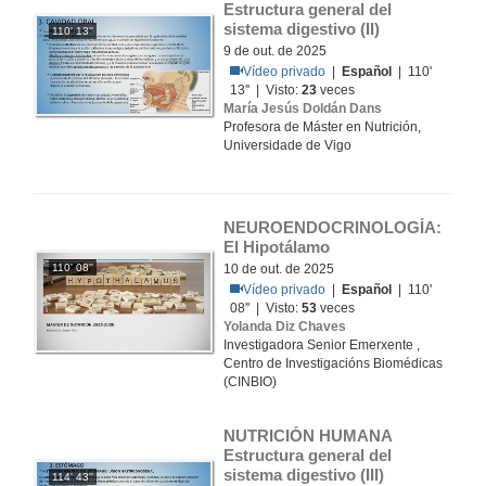
Estructura general del 
sistema digestivo (II)
110' 13''
9 de out. de 2025
Vídeo privado
|
Español
| 110'
13'' | Visto:
23
veces
María Jesús Doldán Dans
Profesora de Máster en Nutrición,
Universidade de Vigo
NEUROENDOCRINOLOGÍA: 
El Hipotálamo
110' 08''
10 de out. de 2025
Vídeo privado
|
Español
| 110'
08'' | Visto:
53
veces
Yolanda Diz Chaves
Investigadora Senior Emerxente ,
Centro de Investigacións Biomédicas
(CINBIO)
NUTRICIÓN HUMANA 
Estructura general del 
sistema digestivo (III)
114' 43''