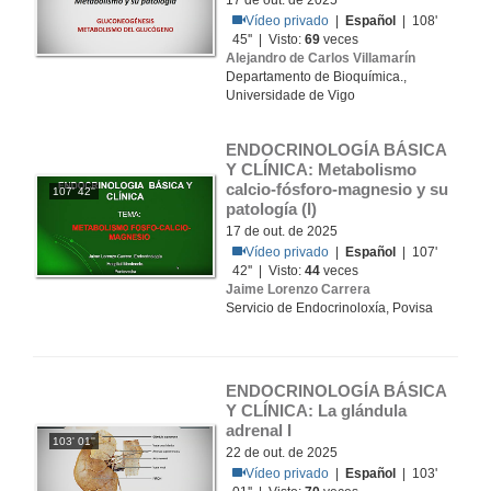
17 de out. de 2025
Vídeo privado
|
Español
| 108'
45'' | Visto:
69
veces
Alejandro de Carlos Villamarín
Departamento de Bioquímica.,
Universidade de Vigo
ENDOCRINOLOGÍA BÁSICA 
Y CLÍNICA: Metabolismo 
calcio-fósforo-magnesio y su 
107' 42''
patología (I)
17 de out. de 2025
Vídeo privado
|
Español
| 107'
42'' | Visto:
44
veces
Jaime Lorenzo Carrera
Servicio de Endocrinoloxía, Povisa
ENDOCRINOLOGÍA BÁSICA 
Y CLÍNICA: La glándula 
adrenal I
103' 01''
22 de out. de 2025
Vídeo privado
|
Español
| 103'