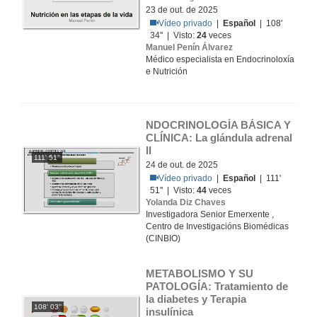
23 de out. de 2025
Vídeo privado
|
Español
| 108'
34'' | Visto:
24
veces
Manuel Penín Álvarez
Médico especialista en Endocrinoloxía
e Nutrición
NDOCRINOLOGÍA BÁSICA Y 
CLÍNICA: La glándula adrenal 
II
111' 51''
24 de out. de 2025
Vídeo privado
|
Español
| 111'
51'' | Visto:
44
veces
Yolanda Diz Chaves
Investigadora Senior Emerxente ,
Centro de Investigacións Biomédicas
(CINBIO)
METABOLISMO Y SU 
PATOLOGÍA: Tratamiento de 
la diabetes y Terapia 
108' 03''
insulínica