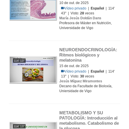
10 de out. de 2025
Vídeo privado
|
Español
| 114'
43'' | Visto:
28
veces
María Jesús Doldán Dans
Profesora de Máster en Nutrición,
Universidade de Vigo
NEUROENDOCRINOLOGÍA: 
Ritmos biológicos y 
melatonina
114' 13''
15 de out. de 2025
Vídeo privado
|
Español
| 114'
13'' | Visto:
30
veces
Jesús Míguez Miramontes
Decano da Facultade de Bioloxía,
Uniersidade de Vigo
METABOLISMO Y SU 
PATOLOGÍA: Introducción al 
metabolismo. Catabolismo de 
114' 13''
la glucosa