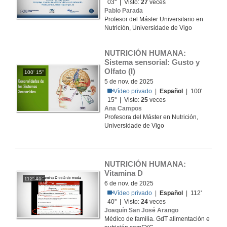
03'' | Visto:
27
veces
Pablo Parada
Profesor del Máster Universitario en
Nutrición, Universidade de Vigo
NUTRICIÓN HUMANA: 
Sistema sensorial: Gusto y 
Olfato (I)
100' 15''
5 de nov. de 2025
Vídeo privado
|
Español
| 100'
15'' | Visto:
25
veces
Ana Campos
Profesora del Máster en Nutrición,
Universidade de Vigo
NUTRICIÓN HUMANA: 
Vitamina D
112' 40''
6 de nov. de 2025
Vídeo privado
|
Español
| 112'
40'' | Visto:
24
veces
Joaquín San José Arango
Médico de familia. GdT alimentación e