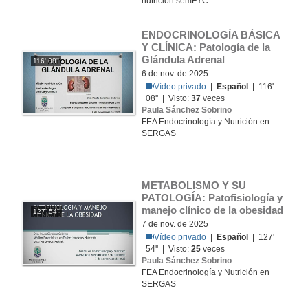
nutrición semFYC
ENDOCRINOLOGÍA BÁSICA 
Y CLÍNICA: Patología de la 
Glándula Adrenal
116' 08''
6 de nov. de 2025
Vídeo privado
|
Español
| 116'
08'' | Visto:
37
veces
Paula Sánchez Sobrino
FEA Endocrinología y Nutrición en
SERGAS
METABOLISMO Y SU 
PATOLOGÍA: Patofisiología y 
manejo clínico de la obesidad
127' 54''
7 de nov. de 2025
Vídeo privado
|
Español
| 127'
54'' | Visto:
25
veces
Paula Sánchez Sobrino
FEA Endocrinología y Nutrición en
SERGAS