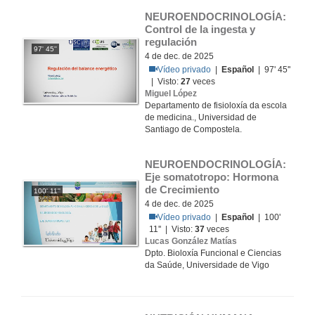
NEUROENDOCRINOLOGÍA: 
Control de la ingesta y 
regulación
97' 45''
4 de dec. de 2025
Vídeo privado
|
Español
| 97' 45''
| Visto:
27
veces
Miguel López
Departamento de fisioloxía da escola
de medicina., Universidad de
Santiago de Compostela.
NEUROENDOCRINOLOGÍA: 
Eje somatotropo: Hormona 
de Crecimiento
100' 11''
4 de dec. de 2025
Vídeo privado
|
Español
| 100'
11'' | Visto:
37
veces
Lucas González Matías
Dpto. Bioloxía Funcional e Ciencias
da Saúde, Universidade de Vigo