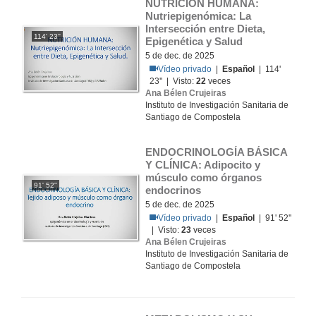
NUTRICIÓN HUMANA: 
Nutriepigenómica: La 
Intersección entre Dieta, 
114' 23''
Epigenética y Salud
5 de dec. de 2025
Vídeo privado
|
Español
| 114'
23'' | Visto:
22
veces
Ana Bélen Crujeiras
Instituto de Investigación Sanitaria de
Santiago de Compostela
ENDOCRINOLOGÍA BÁSICA 
Y CLÍNICA: Adipocito y 
músculo como órganos 
91' 52''
endocrinos
5 de dec. de 2025
Vídeo privado
|
Español
| 91' 52''
| Visto:
23
veces
Ana Bélen Crujeiras
Instituto de Investigación Sanitaria de
Santiago de Compostela