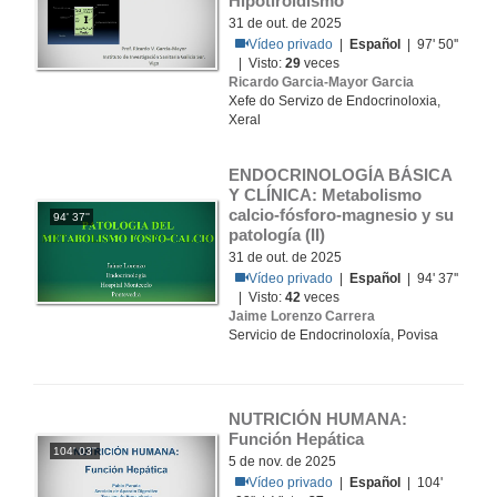
Hipotiroidismo
31 de out. de 2025
Vídeo privado
|
Español
| 97' 50''
| Visto:
29
veces
Ricardo Garcia-Mayor Garcia
Xefe do Servizo de Endocrinoloxia,
Xeral
ENDOCRINOLOGÍA BÁSICA 
Y CLÍNICA: Metabolismo 
calcio-fósforo-magnesio y su 
94' 37''
patología (II)
31 de out. de 2025
Vídeo privado
|
Español
| 94' 37''
| Visto:
42
veces
Jaime Lorenzo Carrera
Servicio de Endocrinoloxía, Povisa
NUTRICIÓN HUMANA: 
Función Hepática
104' 03''
5 de nov. de 2025
Vídeo privado
|
Español
| 104'