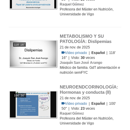
Raquel Gómez
Profesora del Máster en Nutrición,
Universidade de Vigo
METABOLISMO Y SU 
PATOLOGÍA: Dislipemias
118' 16''
21 de nov. de 2025
Vídeo privado
|
Español
| 118'
16'' | Visto:
30
veces
Joaquín San José Arango
Médico de familia. GdT alimentación e
nutrición semFYC
NEUROENDCORINOLOGÍA: 
Hormonas y conducta (II)
100' 50''
21 de nov. de 2025
Vídeo privado
|
Español
| 100'
50'' | Visto:
23
veces
Raquel Gómez
Profesora del Máster en Nutrición,
Universidade de Vigo