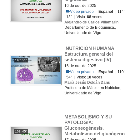
16 de out. de 2025
Vídeo privado
|
Español
| 114'
13'' | Visto:
68
veces
Alejandro de Carlos Villamarín
Departamento de Bioquímica.,
Universidade de Vigo
 NUTRICIÓN HUMANA 
Estructura general del 
sistema digestivo (IV)
110' 54''
16 de out. de 2025
Vídeo privado
|
Español
| 110'
54'' | Visto:
18
veces
María Jesús Doldán Dans
Profesora de Máster en Nutrición,
Universidade de Vigo
METABOLISMO Y SU 
PATOLOGÍA: 
Gluconeogénesis. 
108' 45''
Metabolismo del glucógeno.