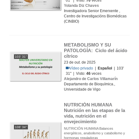
01'' | Visto:
70
veces
Yolanda Diz Chaves
Investigadora Senior Emerxente ,
Centro de Investigacións Biomédicas
(CINBIO)
METABOLISMO Y SU 
PATOLOGÍA:  Ciclo del ácido 
cítrico
103' 31''
23 de out. de 2025
Vídeo privado
|
Español
| 103'
31'' | Visto:
46
veces
Alejandro de Carlos Villamarín
Departamento de Bioquímica.,
Universidade de Vigo
NUTRICIÓN HUMANA 
Nutrición en las etapas de la 
vida, nutrición en el 
envejecimiento
108' 34''
NUTRICIÓN HUMANA Balances
energéticos, anabolismo y catabolismo y
hormonas reguladoras