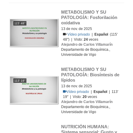
METABOLISMO Y SU 
PATOLOGÍA: Fosforilación 
oxidativa
115' 48''
13 de nov. de 2025
Vídeo privado
|
Español
(115'
48'') | Visto:
24
veces
Alejandro de Carlos Villamarín
Departamento de Bioquímica.,
Universidade de Vigo
METABOLISMO Y SU 
PATOLOGÍA: Biosíntesis de 
lípidos
113' 19''
13 de nov. de 2025
Vídeo privado
|
Español
| 113'
19'' | Visto:
20
veces
Alejandro de Carlos Villamarín
Departamento de Bioquímica.,
Universidade de Vigo
NUTRICIÓN HUMANA: 
Sistema sensorial: Gusto y 