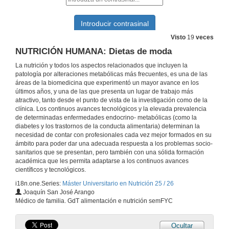
NUTRICIÓN HUMANA: Control nervioso de la digestión
20 de nov. de 2025
Visto
19
veces
NEUROENDCORINOLOGÍA: Hormonas y conducta (I)
NUTRICIÓN HUMANA: Dietas de moda
La nutrición y todos los aspectos relacionados que incluyen la
20 de nov. de 2025
patología por alteraciones metabólicas más frecuentes, es una de las
áreas de la biomedicina que experimentó un mayor avance en los
últimos años, y una de las que presenta un lugar de trabajo más
METABOLISMO Y SU PATOLOGÍA: Dislipemias
atractivo, tanto desde el punto de vista de la investigación como de la
clínica. Los continuos avances tecnológicos y la elevada prevalencia
21 de nov. de 2025
de determinadas enfermedades endocrino- metabólicas (como la
diabetes y los trastornos de la conducta alimentaria) determinan la
necesidad de contar con profesionales cada vez mejor formados en su
NEUROENDCORINOLOGÍA: Hormonas y conducta (II)
ámbito para poder dar una adecuada respuesta a los problemas socio-
sanitarios que se presentan, pero también con una sólida formación
21 de nov. de 2025
académica que les permita adaptarse a los continuos avances
científicos y tecnológicos.
i18n.one.Series:
Máster Universitario en Nutrición 25 / 26
NUTRICIÓN HUMANA: Valoración nutricional del deportista y antropometría
Joaquín San José Arango
Médico de familia. GdT alimentación e nutrición semFYC
26 de nov. de 2025
Ocultar