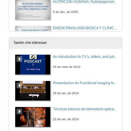
NUTRICIÓN HUMANA: Nutriepigenómica: La Intersección entre Dieta, Epigenética y Salud
5 de dec. de 2025
ENDOCRINOLOGÍA BÁSICA Y CLÍNICA: Adipocito y músculo como órganos endocrinos
5 de dec. de 2025
Tamén che interesan
METABOLISMO Y SU PATOLOGÍA: Islote pancreático y regulación de la secreción de insulina
An introduction to CV’s, letters, and job searching
10 de dec. de 2025
16 de maio de 2012
NUTRICIÓN HUMANA: Nutrición y deporte: Hidratación y ejercicio. Ayudas ergogénicas nutricionales
Presentacion do Functional imaging for improving Adaptive Radiotherapy Workshop
18 de dec. de 2025
29 de set. de 2014
DIETOTERAPIA Tratamiento nutricional de la diabetes
Técnicas básicas de laboratorio aplicadas á bioloxía
5 de feb. de 2026
23 de set. de 2014