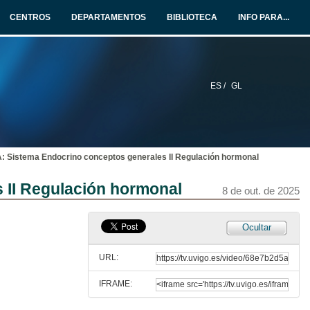
CENTROS
DEPARTAMENTOS
BIBLIOTECA
INFO PARA...
ES /
GL
istema Endocrino conceptos generales II Regulación hormonal
Presentación del Máster Universitario en Nutrición 25 / 26
II Regulación hormonal
2 de out. de 2025
8 de out. de 2025
NDOCRINOLOGÍA BÁSICA Y CLÍNICA: Sistema Endocrino conceptos generales I
Ocultar
3 de out. de 2025
URL:
IFRAME:
NUTRICIÓN HUMANA Estructura general del sistema digestivo (I)