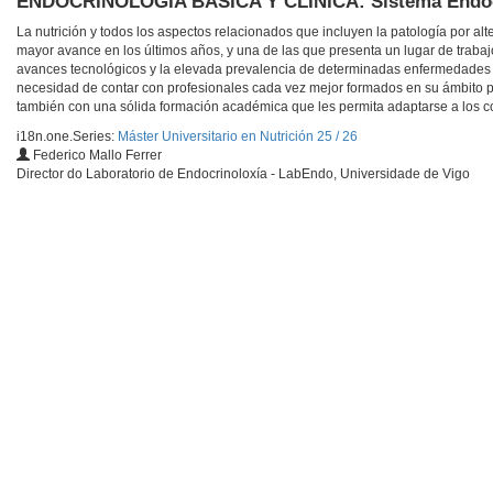
ENDOCRINOLOGÍA BÁSICA Y CLÍNICA: Sistema Endocri
La nutrición y todos los aspectos relacionados que incluyen la patología por a
mayor avance en los últimos años, y una de las que presenta un lugar de trabajo 
avances tecnológicos y la elevada prevalencia de determinadas enfermedades en
necesidad de contar con profesionales cada vez mejor formados en su ámbito p
también con una sólida formación académica que les permita adaptarse a los co
i18n.one.Series:
Máster Universitario en Nutrición 25 / 26
Federico Mallo Ferrer
Director do Laboratorio de Endocrinoloxía - LabEndo, Universidade de Vigo