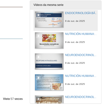
3 de out. de 2025
Vídeos da mesma serie
ENDOCRINOLOGÍA BÁSICA Y CLÍNICA: Sistema Endocrino conceptos generales II Regulación hormonal
8 de out. de 2025
NUTRICIÓN HUMANA: Necesidades energéticas, metabolismo basal y necesidades durante la actividad
8 de out. de 2025
NEUROENDOCRINOLOGÍA: La Hipófisis
9 de out. de 2025
NUTRICIÓN HUMANA Estructura general del sistema digestivo (II)
9 de out. de 2025
NEUROENDOCRINOLOGÍA: El Hipotálamo
Visto
57
veces
10 de out. de 2025