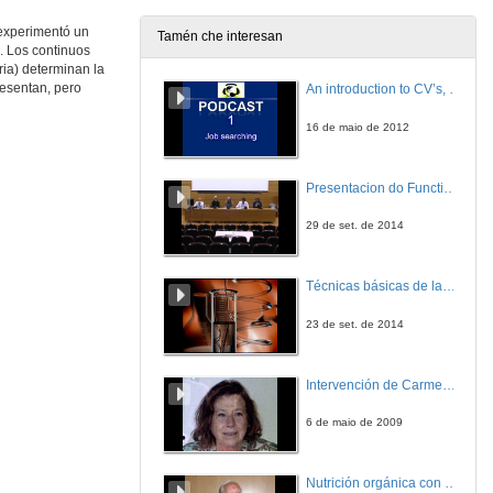
 experimentó un
Tamén che interesan
a. Los continuos
NUTRICIÓN HUMANA Estructura general del sistema digestivo (III)
ia) determinan la
resentan, pero
An introduction to CV’s, letters, and job searching
10 de out. de 2025
16 de maio de 2012
NEUROENDOCRINOLOGÍA: Ritmos biológicos y melatonina
Presentacion do Functional imaging for improving Adaptive Radiotherapy Workshop
15 de out. de 2025
29 de set. de 2014
METABOLISMO Y SU PATOLOGÍA: Introducción al metabolismo. Catabolismo de la glucosa
Técnicas básicas de laboratorio aplicadas á bioloxía
16 de out. de 2025
23 de set. de 2014
NUTRICIÓN HUMANA Estructura general del sistema digestivo (IV)
Intervención de Carmen Navarro
16 de out. de 2025
6 de maio de 2009
METABOLISMO Y SU PATOLOGÍA: Gluconeogénesis. Metabolismo del glucógeno.
Nutrición orgánica con auga de mar
17 de out. de 2025