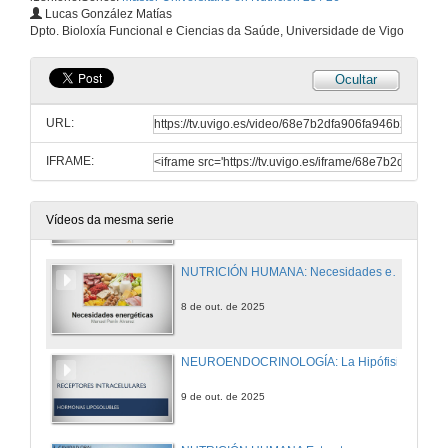
NDOCRINOLOGÍA BÁSICA Y CLÍNICA: Sistema Endocrino conceptos generales I
Lucas González Matías
Dpto. Bioloxía Funcional e Ciencias da Saúde, Universidade de Vigo
3 de out. de 2025
Ocultar
NUTRICIÓN HUMANA Estructura general del sistema digestivo (I)
URL:
3 de out. de 2025
IFRAME:
ENDOCRINOLOGÍA BÁSICA Y CLÍNICA: Sistema Endocrino conceptos generales II Regulación hormonal
8 de out. de 2025
Vídeos da mesma serie
NUTRICIÓN HUMANA: Necesidades energéticas, metabolismo basal y necesidades durante la actividad
8 de out. de 2025
NEUROENDOCRINOLOGÍA: La Hipófisis
9 de out. de 2025