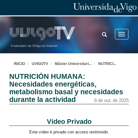
TOGGLE
Toggle
SEARCH
navigatio
A televisión da UVigo en Internet
INICIO
UVIGOTV
Máster Universitari
...
NUTRICI
...
NUTRICIÓN HUMANA:
Necesidades energéticas,
metabolismo basal y necesidades
durante la actividad
8 de out. de 2025