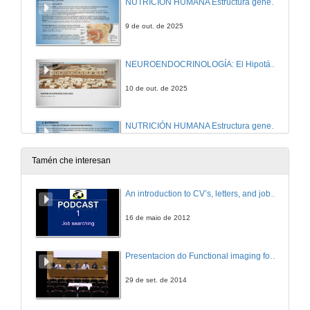
NUTRICIÓN HUMANA Estructura general del sistema digestivo (II)
9 de out. de 2025
NEUROENDOCRINOLOGÍA: El Hipotálamo
10 de out. de 2025
NUTRICIÓN HUMANA Estructura general del sistema digestivo (III)
10 de out. de 2025
Tamén che interesan
NEUROENDOCRINOLOGÍA: Ritmos biológicos y melatonina
An introduction to CV’s, letters, and job searching
15 de out. de 2025
16 de maio de 2012
METABOLISMO Y SU PATOLOGÍA: Introducción al metabolismo. Catabolismo de la glucosa
Presentacion do Functional imaging for improving Adaptive Radiotherapy Workshop
16 de out. de 2025
29 de set. de 2014