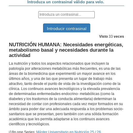
Visto
33
veces
NUTRICIÓN HUMANA: Necesidades energéticas,
metabolismo basal y necesidades durante la
actividad
La nutrición y todos los aspectos relacionados que incluyen la
patología por alteraciones metabólicas más frecuentes, es una de las
áreas de la biomedicina que experimentó un mayor avance en los
últimos años, y una de las que presenta un lugar de trabajo más
atractivo, tanto desde el punto de vista de la investigación como de la
clínica. Los continuos avances tecnológicos y la elevada prevalencia
de determinadas enfermedades endocrino- metabólicas (como la
diabetes y los trastornos de la conducta alimentaria) determinan la
necesidad de contar con profesionales cada vez mejor formados en su
Presentación del Máster Universitario en Nutrición 25 / 26
ámbito para poder dar una adecuada respuesta a los problemas socio-
sanitarios que se presentan, pero también con una sólida formación
2 de out. de 2025
académica que les permita adaptarse a los continuos avances
científicos y tecnológicos.
i18n.one.Series:
Máster Universitario en Nutrición 25 / 26