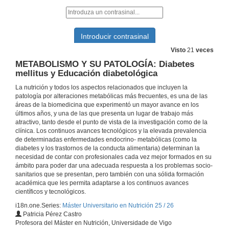
ENDOCRINOLOGÍA BÁSICA Y CLÍNICA: Metabolismo calcio-fósforo-magnesio y su patología (I)
17 de out. de 2025
Visto
21
veces
METABOLISMO Y SU PATOLOGÍA: Diabetes
ENDOCRINOLOGÍA BÁSICA Y CLÍNICA: La glándula adrenal I
mellitus y Educación diabetológica
La nutrición y todos los aspectos relacionados que incluyen la
22 de out. de 2025
patología por alteraciones metabólicas más frecuentes, es una de las
áreas de la biomedicina que experimentó un mayor avance en los
últimos años, y una de las que presenta un lugar de trabajo más
METABOLISMO Y SU PATOLOGÍA: Ciclo del ácido cítrico
atractivo, tanto desde el punto de vista de la investigación como de la
clínica. Los continuos avances tecnológicos y la elevada prevalencia
23 de out. de 2025
de determinadas enfermedades endocrino- metabólicas (como la
diabetes y los trastornos de la conducta alimentaria) determinan la
necesidad de contar con profesionales cada vez mejor formados en su
NUTRICIÓN HUMANA Nutrición en las etapas de la vida, nutrición en el envejecimiento
ámbito para poder dar una adecuada respuesta a los problemas socio-
NUTRICIÓN HUMANA Balances energéticos, anabolismo y catabolismo y hormonas reguladoras
sanitarios que se presentan, pero también con una sólida formación
23 de out. de 2025
académica que les permita adaptarse a los continuos avances
científicos y tecnológicos.
i18n.one.Series:
Máster Universitario en Nutrición 25 / 26
NDOCRINOLOGÍA BÁSICA Y CLÍNICA: La glándula adrenal II
Patricia Pérez Castro
Profesora del Máster en Nutrición, Universidade de Vigo
24 de out. de 2025