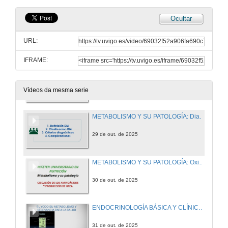
Ocultar
METABOLISMO Y SU PATOLOGÍA: Tratamiento de la diabetes y Terapia insulínica
URL:
24 de out. de 2025
IFRAME:
METABOLISMO Y SU PATOLOGÍA: Catabolismo de los ácidos grasos
29 de out. de 2025
Vídeos da mesma serie
METABOLISMO Y SU PATOLOGÍA: Diabetes mellitus y Educación diabetológica
29 de out. de 2025
METABOLISMO Y SU PATOLOGÍA: Oxidación de los aminoácidos
30 de out. de 2025
ENDOCRINOLOGÍA BÁSICA Y CLÍNICA: Fisiología tiroidea. Ingesta y metabolismo del yodo. Hipotiroidismo
31 de out. de 2025