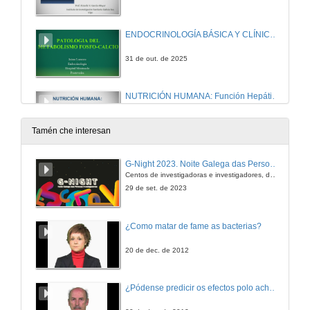
ENDOCRINOLOGÍA BÁSICA Y CLÍNICA: Metabolismo calcio-fósforo-magnesio y su patología (II)
31 de out. de 2025
NUTRICIÓN HUMANA: Función Hepática
5 de nov. de 2025
Tamén che interesan
NUTRICIÓN HUMANA: Sistema sensorial: Gusto y Olfato (I)
G-Night 2023. Noite Galega das Persoas Investigadoras. Conciencias creativas
Centos de investigadoras e investigadores, decenas de actividades e sete cidades
5 de nov. de 2025
29 de set. de 2023
NUTRICIÓN HUMANA: Vitamina D
¿Como matar de fame as bacterias?
6 de nov. de 2025
20 de dec. de 2012
ENDOCRINOLOGÍA BÁSICA Y CLÍNICA: Patología de la Glándula Adrenal
¿Pódense predicir os efectos polo achegamento á Terra dos asteroides?
6 de nov. de 2025