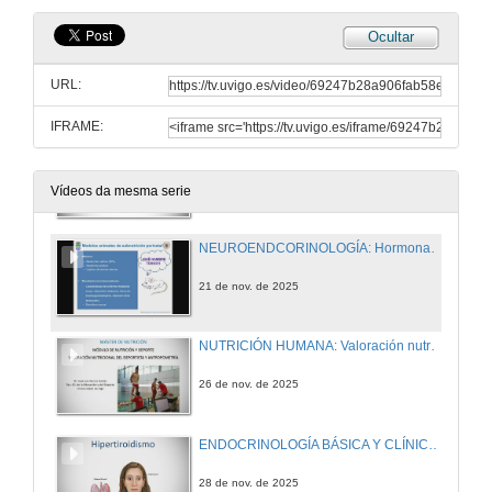
Ocultar
NEUROENDCORINOLOGÍA: Hormonas y conducta (I)
URL:
20 de nov. de 2025
IFRAME:
METABOLISMO Y SU PATOLOGÍA: Dislipemias
21 de nov. de 2025
Vídeos da mesma serie
NEUROENDCORINOLOGÍA: Hormonas y conducta (II)
21 de nov. de 2025
NUTRICIÓN HUMANA: Valoración nutricional del deportista y antropometría
26 de nov. de 2025
ENDOCRINOLOGÍA BÁSICA Y CLÍNICA: Eje Tiroideo. Hipertiroidismo. Masas Tiroideas
28 de nov. de 2025