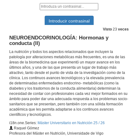
METABOLISMO Y SU PATOLOGÍA: Biosíntesis de lípidos
13 de nov. de 2025
Visto
23
veces
NEUROENDCORINOLOGÍA: Hormonas y
NUTRICIÓN HUMANA: Sistema sensorial: Gusto y Olfato (II)
conducta (II)
La nutrición y todos los aspectos relacionados que incluyen la
13 de nov. de 2025
patología por alteraciones metabólicas más frecuentes, es una de las
áreas de la biomedicina que experimentó un mayor avance en los
últimos años, y una de las que presenta un lugar de trabajo más
METABOLISMO Y SU PATOLOGÍA: Integración del metabolismo
atractivo, tanto desde el punto de vista de la investigación como de la
clínica. Los continuos avances tecnológicos y la elevada prevalencia
14 de nov. de 2025
de determinadas enfermedades endocrino- metabólicas (como la
diabetes y los trastornos de la conducta alimentaria) determinan la
necesidad de contar con profesionales cada vez mejor formados en su
NEUROENDCORINOLOGÍA: Eje Lactotropo: La Prolactina (PRL)
ámbito para poder dar una adecuada respuesta a los problemas socio-
sanitarios que se presentan, pero también con una sólida formación
14 de nov. de 2025
académica que les permita adaptarse a los continuos avances
científicos y tecnológicos.
i18n.one.Series:
Máster Universitario en Nutrición 25 / 26
NUTRICIÓN HUMANA: Control nervioso de la digestión
Raquel Gómez
Profesora del Máster en Nutrición, Universidade de Vigo
20 de nov. de 2025