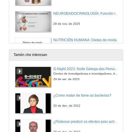
NEUROENDOCRINOLOGÍA: Función reproductora y Nutrición
28 de nov. de 2025
NUTRICIÓN HUMANA: Dietas de moda
3 de dec. de 2025
Tamén che interesan
NEUROENDOCRINOLOGÍA: Control de la ingesta y regulación
G-Night 2023. Noite Galega das Persoas Investigadoras. Conciencias creativas
Centos de investigadoras e investigadores, decenas de actividades e sete cidades
4 de dec. de 2025
29 de set. de 2023
NEUROENDOCRINOLOGÍA: Eje somatotropo: Hormona de Crecimiento
¿Como matar de fame as bacterias?
4 de dec. de 2025
20 de dec. de 2012
NUTRICIÓN HUMANA: Nutriepigenómica: La Intersección entre Dieta, Epigenética y Salud
¿Pódense predicir os efectos polo achegamento á Terra dos asteroides?
5 de dec. de 2025
20 de dec. de 2012