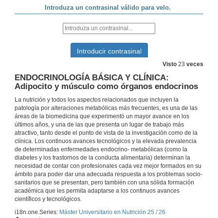
21 de nov. de 2025
NUTRICIÓN HUMANA: Valoración nutricional del deportista y antropometría
26 de nov. de 2025
Visto
23
veces
ENDOCRINOLOGÍA BÁSICA Y CLÍNICA:
ENDOCRINOLOGÍA BÁSICA Y CLÍNICA: Eje Tiroideo. Hipertiroidismo. Masas Tiroideas
Adipocito y músculo como órganos endocrinos
La nutrición y todos los aspectos relacionados que incluyen la
28 de nov. de 2025
patología por alteraciones metabólicas más frecuentes, es una de las
áreas de la biomedicina que experimentó un mayor avance en los
últimos años, y una de las que presenta un lugar de trabajo más
NEUROENDOCRINOLOGÍA: Función reproductora y Nutrición
atractivo, tanto desde el punto de vista de la investigación como de la
clínica. Los continuos avances tecnológicos y la elevada prevalencia
28 de nov. de 2025
de determinadas enfermedades endocrino- metabólicas (como la
diabetes y los trastornos de la conducta alimentaria) determinan la
necesidad de contar con profesionales cada vez mejor formados en su
NUTRICIÓN HUMANA: Dietas de moda
ámbito para poder dar una adecuada respuesta a los problemas socio-
sanitarios que se presentan, pero también con una sólida formación
3 de dec. de 2025
académica que les permita adaptarse a los continuos avances
científicos y tecnológicos.
i18n.one.Series:
Máster Universitario en Nutrición 25 / 26
NEUROENDOCRINOLOGÍA: Control de la ingesta y regulación