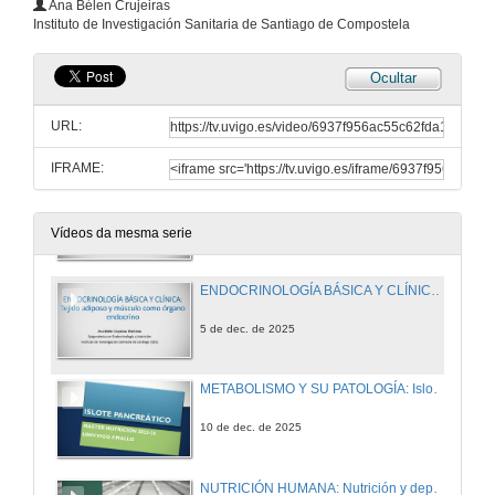
Ana Bélen Crujeiras
Instituto de Investigación Sanitaria de Santiago de Compostela
4 de dec. de 2025
Ocultar
NEUROENDOCRINOLOGÍA: Eje somatotropo: Hormona de Crecimiento
URL:
4 de dec. de 2025
IFRAME:
NUTRICIÓN HUMANA: Nutriepigenómica: La Intersección entre Dieta, Epigenética y Salud
5 de dec. de 2025
Vídeos da mesma serie
ENDOCRINOLOGÍA BÁSICA Y CLÍNICA: Adipocito y músculo como órganos endocrinos
5 de dec. de 2025
METABOLISMO Y SU PATOLOGÍA: Islote pancreático y regulación de la secreción de insulina
10 de dec. de 2025
NUTRICIÓN HUMANA: Nutrición y deporte: Hidratación y ejercicio. Ayudas ergogénicas nutricionales