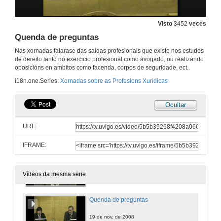
Quenda de preguntas
Visto
3452
veces
Quenda de preguntas
18 de nov. de 2008
Nas xornadas falarase das saidas profesionais que existe nos estudos
de dereito tanto no exercicio profesional como avogado, ou realizando
O exercicio profesional de Procurador
oposicións en ambitos como facenda, corpos de seguridade, ect..
i18n.one.Series:
Xornadas sobre as Profesions Xuridicas
18 de nov. de 2008
Ocultar
Quenda de preguntas
URL:
18 de nov. de 2008
IFRAME:
Acceso as entidades financieiras, bancos e Caixas de aforros
19 de nov. de 2008
Vídeos da mesma serie
Quenda de preguntas
19 de nov. de 2008