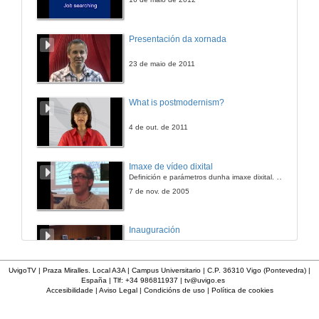
Quenda de preguntas
Presentación da xornada
20 de nov. de 2008
23 de maio de 2011
Como afrontar unha oposición. Parte I:
What is postmodernism?
Posibilidades de acceso á Administración Pública
20 de nov. de 2008
4 de out. de 2011
Quenda de preguntas
Imaxe de vídeo dixital
Definición e parámetros dunha imaxe dixital. Resolución e Aspecto. Profundidade da cor. Compresión. Frame por segundo. Entrelazado. Campos, cadros
20 de nov. de 2008
7 de nov. de 2005
Como afrontar unha oposición. Parte II:
Inauguración
Posibilidades de acceso á Administración Pública
20 de nov. de 2008
8 de maio de 2010
UvigoTV | Praza Miralles. Local A3A | Campus Universitario | C.P. 36310 Vigo (Pontevedra) |
España | Tlf: +34 986811937 |
tv@uvigo.es
Quenda de preguntas
Accesibilidade
|
Aviso Legal
|
Condicións de uso
|
Política de cookies
A inserción laboral dos licenciados en Ciencias do Mar: a carreira investigadora
20 de nov. de 2008
15 de maio de 2006