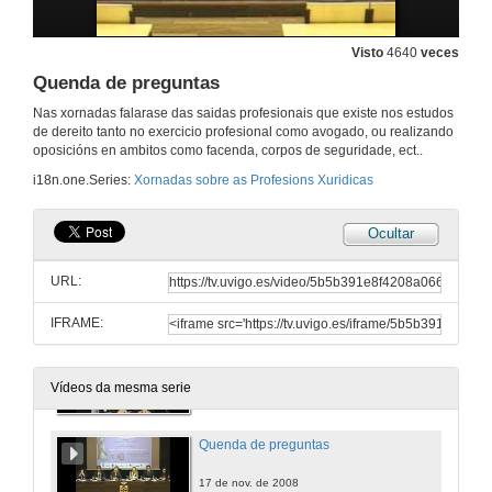
Visto
4640
veces
Quenda de preguntas
Nas xornadas falarase das saidas profesionais que existe nos estudos
de dereito tanto no exercicio profesional como avogado, ou realizando
oposicións en ambitos como facenda, corpos de seguridade, ect..
i18n.one.Series:
Xornadas sobre as Profesions Xuridicas
Ocultar
Inauguración
URL:
17 de nov. de 2008
IFRAME:
O acceso ós colexios e agrupacións profesionais de avogados
17 de nov. de 2008
Vídeos da mesma serie
Quenda de preguntas
17 de nov. de 2008