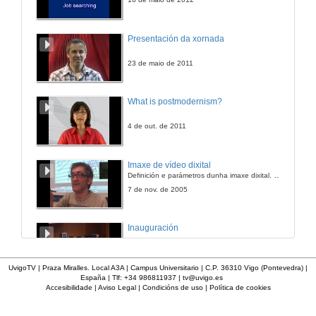
Quenda de preguntas
Presentación da xornada
18 de nov. de 2008
23 de maio de 2011
O exercicio profesional de Procurador
What is postmodernism?
18 de nov. de 2008
4 de out. de 2011
Quenda de preguntas
Imaxe de vídeo dixital
Definición e parámetros dunha imaxe dixital. Resolución e Aspecto. Profundidade da cor. Compresión. Frame por segundo. Entrelazado. Campos, cadros
18 de nov. de 2008
7 de nov. de 2005
Acceso as entidades financieiras, bancos e Caixas de aforros
Inauguración
19 de nov. de 2008
8 de maio de 2010
UvigoTV | Praza Miralles. Local A3A | Campus Universitario | C.P. 36310 Vigo (Pontevedra) |
España | Tlf: +34 986811937 |
tv@uvigo.es
Quenda de preguntas
Accesibilidade
|
Aviso Legal
|
Condicións de uso
|
Política de cookies
A inserción laboral dos licenciados en Ciencias do Mar: a carreira investigadora
19 de nov. de 2008
15 de maio de 2006