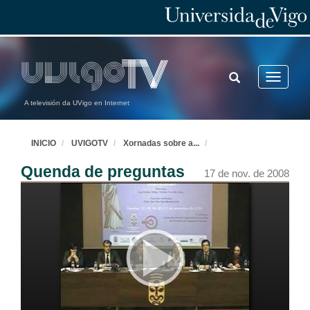
TOGGLE
Toggle
SEARCH
navigatio
A televisión da UVigo en Internet
INICIO
UVIGOTV
Xornadas sobre a
...
Quenda de preguntas
17 de nov. de 2008