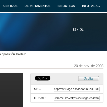
19 de nov. de 2008
CENTROS
DEPARTAMENTOS
BIBLIOTECA
INFO PARA...
Quenda de preguntas
19 de nov. de 2008
ES /
GL
Acceso a Axencia Tributaria
19 de nov. de 2008
oposición. Parte I:
Quenda de preguntas
19 de nov. de 2008
20 de nov. de 2008
Acceso as forzas e corpos de seguridade en España e Portugal
Ocultar
20 de nov. de 2008
URL:
IFRAME:
Quenda de preguntas