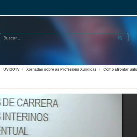
Buscar
Submit
UVIGOTV
Xornadas sobre as Profesions Xuridicas
Como afrontar unha 