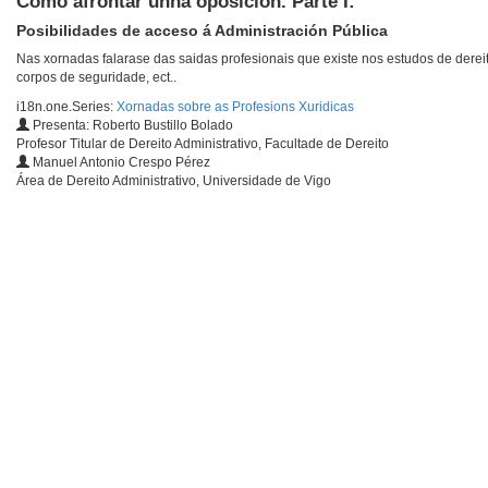
Como afrontar unha oposición. Parte I:
Posibilidades de acceso á Administración Pública
Nas xornadas falarase das saidas profesionais que existe nos estudos de derei
corpos de seguridade, ect..
i18n.one.Series:
Xornadas sobre as Profesions Xuridicas
Presenta: Roberto Bustillo Bolado
Profesor Titular de Dereito Administrativo, Facultade de Dereito
Manuel Antonio Crespo Pérez
Área de Dereito Administrativo, Universidade de Vigo