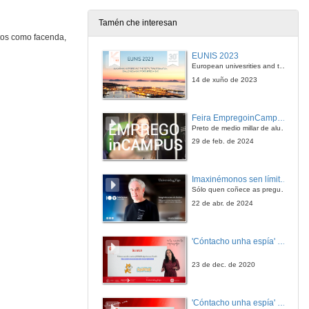
Tamén che interesan
itos como facenda,
Quenda de preguntas
EUNIS 2023
20 de nov. de 2008
European univesrities and the digital transformation: challenges and opportunities ahead
14 de xuño de 2023
Saidas do Dereito nas Institucións da Union Europea
Feira EmpregoinCampus Vigo 2024
21 de nov. de 2008
Preto de medio millar de alumnas e alumnos buscan coñecer máis de preto as oportunidades que lles achegan as arredor de medio cento de empresas que participan na edición viguesa da feira. Xunto coa visita aos stands, durante a feria desenvólvense varias actividades complementarias, como obradoiros, conversas, mesas redondas ou o pasaporte de empregabilidade, un espazo no que poderán recibir asesoramento sobre o seu CV.
29 de feb. de 2024
O acceso a empresa privada
Imaxinémonos sen límites. Cátedras Telefónica
21 de nov. de 2008
Sólo quen coñece as preguntas pode imaxinar novas respostas
22 de abr. de 2024
Quenda de preguntas
'Cóntacho unha espía' Reto
21 de nov. de 2008
23 de dec. de 2020
O acceso a Xudicatura
'Cóntacho unha espía' Criptografía
21 de nov. de 2008