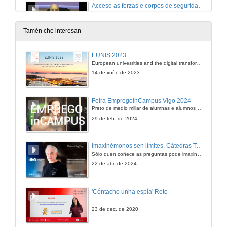
Acceso as forzas e corpos de seguridade en España e Portugal
20 de nov. de 2008
Tamén che interesan
Quenda de preguntas
EUNIS 2023
European univesrities and the digital transformation: challenges and opportunities ahead
20 de nov. de 2008
14 de xuño de 2023
Como afrontar unha oposición. Parte I:
Feira EmpregoinCampus Vigo 2024
Posibilidades de acceso á Administración Pública
Preto de medio millar de alumnas e alumnos buscan coñecer máis de preto as oportunidades que lles achegan as arredor de medio cento de empresas que participan na edición viguesa da feira. Xunto coa visita aos stands, durante a feria desenvólvense varias actividades complementarias, como obradoiros, conversas, mesas redondas ou o pasaporte de empregabilidade, un espazo no que poderán recibir asesoramento sobre o seu CV.
20 de nov. de 2008
29 de feb. de 2024
Quenda de preguntas
Imaxinémonos sen límites. Cátedras Telefónica
Sólo quen coñece as preguntas pode imaxinar novas respostas
20 de nov. de 2008
22 de abr. de 2024
Como afrontar unha oposición. Parte II:
'Cóntacho unha espía' Reto
Posibilidades de acceso á Administración Pública
20 de nov. de 2008
23 de dec. de 2020