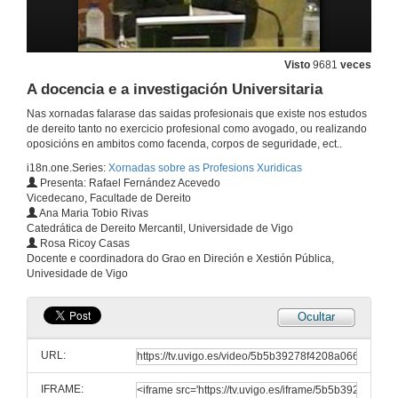
Notarias
18 de nov. de 2008
Visto
9681
veces
A docencia e a investigación Universitaria
Quenda de preguntas
Nas xornadas falarase das saidas profesionais que existe nos estudos
18 de nov. de 2008
de dereito tanto no exercicio profesional como avogado, ou realizando
oposicións en ambitos como facenda, corpos de seguridade, ect..
i18n.one.Series:
Xornadas sobre as Profesions Xuridicas
O exercicio profesional de Procurador
Presenta: Rafael Fernández Acevedo
Vicedecano, Facultade de Dereito
18 de nov. de 2008
Ana Maria Tobio Rivas
Catedrática de Dereito Mercantil, Universidade de Vigo
Rosa Ricoy Casas
Quenda de preguntas
Docente e coordinadora do Grao en Direción e Xestión Pública,
Univesidade de Vigo
18 de nov. de 2008
Ocultar
Acceso as entidades financieiras, bancos e Caixas de aforros
URL:
19 de nov. de 2008
IFRAME: