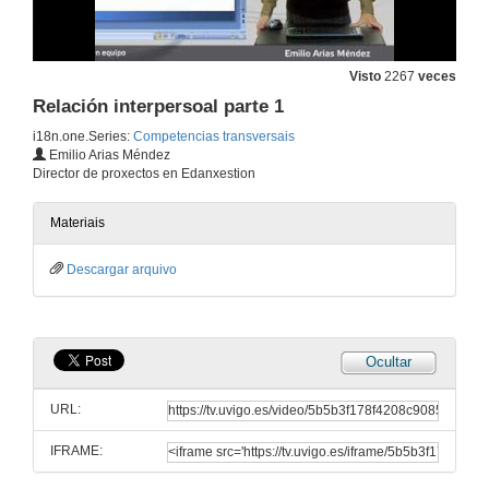
Visto
2267
veces
Presentación dos tutoriais en competencias transversais
Relación interpersoal parte 1
26 de abr. de 2012
i18n.one.Series:
Competencias transversais
Emilio Arias Méndez
Director de proxectos en Edanxestion
Traballo en equipo parte 1
14 de dec. de 2011
Materiais
Descargar arquivo
Traballo en equipo parte 2
14 de dec. de 2011
Ocultar
Autonomia e autoxestión persoal parte 1
URL:
14 de dec. de 2011
IFRAME:
Autonomia e autoxestión persoal parte 2