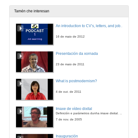
14 de dec. de 2011
Tamén che interesan
Organización do traballo parte 2
An introduction to CV’s, letters, and job searching
14 de dec. de 2011
16 de maio de 2012
Responsabilidade parte 1
Presentación da xornada
14 de dec. de 2011
23 de maio de 2011
Responsabilidade parte 2
What is postmodernism?
14 de dec. de 2011
4 de out. de 2011
Creatividade parte 1
Imaxe de vídeo dixital
Definición e parámetros dunha imaxe dixital. Resolución e Aspecto. Profundidade da cor. Compresión. Frame por segundo. Entrelazado. Campos, cadros
14 de dec. de 2011
7 de nov. de 2005
Creatividade parte 2
Inauguración