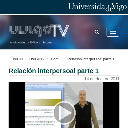
TOGGLE
Toggle
SEARCH
navigatio
A televisión da UVigo en Internet
INICIO
UVIGOTV
Com
...
Relación interpersoal parte 1
Relación interpersoal parte 1
14 de dec. de 2011