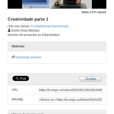
14 de dec. de 2011
Visto
2404
veces
Relación interpersoal parte 2
Creatividade parte 1
14 de dec. de 2011
i18n.one.Series:
Competencias transversais
Emilio Arias Méndez
Director de proxectos en Edanxestion
Resolución de problemas parte 1
Materiais
14 de dec. de 2011
Descargar arquivo
Resolución de problemas parte 2
14 de dec. de 2011
Ocultar
Organización do traballo parte 1
URL:
14 de dec. de 2011
IFRAME:
Organización do traballo parte 2