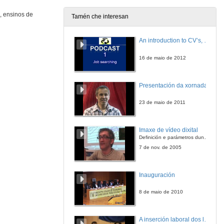
, ensinos de
Tamén che interesan
An introduction to CV’s, letters, and job searching
16 de maio de 2012
Presentación da xornada
23 de maio de 2011
Imaxe de vídeo dixital
Definición e parámetros dunha imaxe dixital. Resolución e Aspecto. Profundidade da cor. Compresión. Frame por segundo. Entrelazado. Campos, cadros
7 de nov. de 2005
Inauguración
8 de maio de 2010
A inserción laboral dos licenciados en Ciencias do Mar: a carreira investigadora