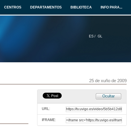
CENTROS
DEPARTAMENTOS
BIBLIOTECA
INFO PARA...
ES /
GL
25 de xuño de 2009
Ocultar
URL:
IFRAME:
Primeira sesión