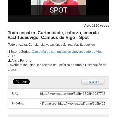
Visto
1320
veces
Todo encaixa. Curiosidade, esforzo, enerxía...
#actitudeuvigo. Campus de Vigo - Spot
Todo encaixa. Constancia, vocación, esforzo... #actitudeuvigo
i18n.one.Series:
Campaña de comunicación Universidade de Vigo
2017
Alicia Ferreiro
Todo encaixa. Curiosidade, esforzo, enerxía... #actitudeuvigo. Campus de Ourense - Spot
Enxeñeira Industrial e directora de Loxística en Arnoia Distribución de
Libros
5 de xuño de 2017
Ocultar
Todo encaixa. Curiosidade, esforzo, enerxía... #actitudeuvigo. Campus de Ourense - Reportaxe
URL:
5 de xuño de 2017
IFRAME:
Todo encaixa. Curiosidade, esforzo, enerxía... #actitudeuvigo. Campus de Ourense - Cuña