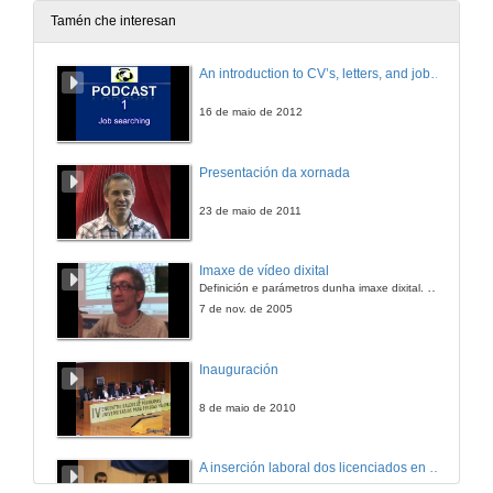
5 de xuño de 2017
Tamén che interesan
Todo encaixa. Curiosidade, esforzo, enerxía... #actitudeuvigo. Campus de Pontevedra - Cuña
An introduction to CV’s, letters, and job searching
5 de xuño de 2017
16 de maio de 2012
Presentación da xornada
23 de maio de 2011
Imaxe de vídeo dixital
Definición e parámetros dunha imaxe dixital. Resolución e Aspecto. Profundidade da cor. Compresión. Frame por segundo. Entrelazado. Campos, cadros
7 de nov. de 2005
Inauguración
8 de maio de 2010
A inserción laboral dos licenciados en Ciencias do Mar: a carreira investigadora