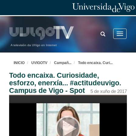
TOGGLE
Toggle
SEARCH
navigatio
A televisión da UVigo en Internet
INICIO
UVIGOTV
Campañ
...
Todo encaixa. Curi
...
Todo encaixa. Curiosidade,
esforzo, enerxía... #actitudeuvigo.
Campus de Vigo - Spot
5 de xuño de 2017