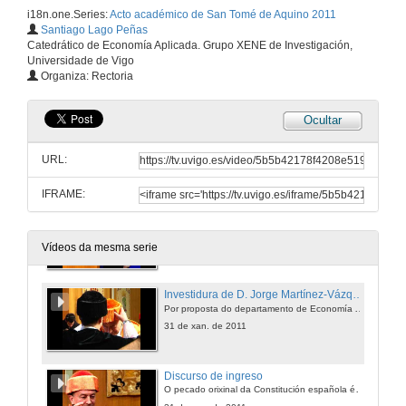
i18n.one.Series:
Acto académico de San Tomé de Aquino 2011
Santiago Lago Peñas
Catedrático de Economía Aplicada. Grupo XENE de Investigación,
Universidade de Vigo
Organiza: Rectoria
Ocultar
Apertura do acto
O Coro Universitario interpreta o "Canticorum Iubilo"
URL:
31 de xan. de 2011
IFRAME:
Lectura da Sra. Secretaria Xeral e entrada do candidato a Doutor Honoris Causa
O Coro da Universidade de Vigo interpreta o Veni Creator Spiritus e Cohors Generosa
31 de xan. de 2011
Vídeos da mesma serie
Investidura de D. Jorge Martínez-Vázquez como doutor Honoris Causa da Universidade de Vigo
Por proposta do departamento de Economía Aplicada, Facultade de Ciencias Económicas e Empresariais
31 de xan. de 2011
Discurso de ingreso
O pecado orixinal da Constitución española é o réxime foral