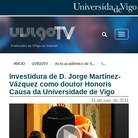
TOGGLE
Toggle
SEARCH
navigatio
A televisión da UVigo en Internet
INICIO
UVIGOTV
Acto académico de S
...
I
...
Investidura de D. Jorge Martínez-
Vázquez como doutor Honoris
Causa da Universidade de Vigo
31 de xan. de 2011