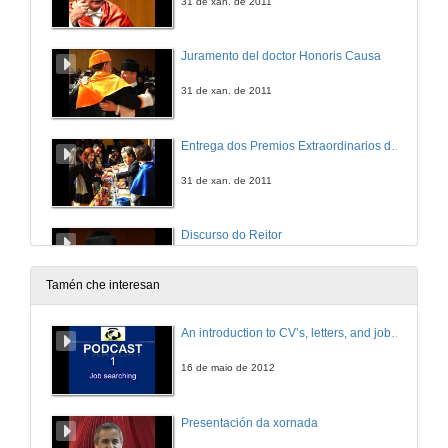
31 de xan. de 2011
Juramento del doctor Honoris Causa
31 de xan. de 2011
Entrega dos Premios Extraordinarios de Fin de Carreira e Premios Extraordinarios de Doutoramento
31 de xan. de 2011
Discurso do Reitor
31 de xan. de 2011
Tamén che interesan
Intervención do Coro da Universidade de Vigo
An introduction to CV’s, letters, and job searching
O Coro da Universidade de Vigo interpreta o Gaudeamus Igitur
31 de xan. de 2011
16 de maio de 2012
Peche do acto
Presentación da xornada