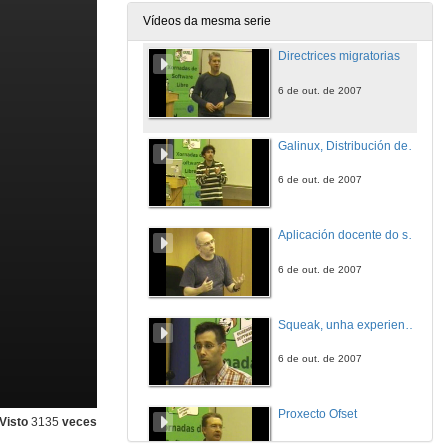
5 de out. de 2007
Vídeos da mesma serie
Directrices migratorias
6 de out. de 2007
Galinux, Distribución deseñada para o ensino nos centros educativos galegos
6 de out. de 2007
Aplicación docente do software libre
6 de out. de 2007
Squeak, unha experiencia en educación primaria
6 de out. de 2007
Proxecto Ofset
Visto
3135
veces