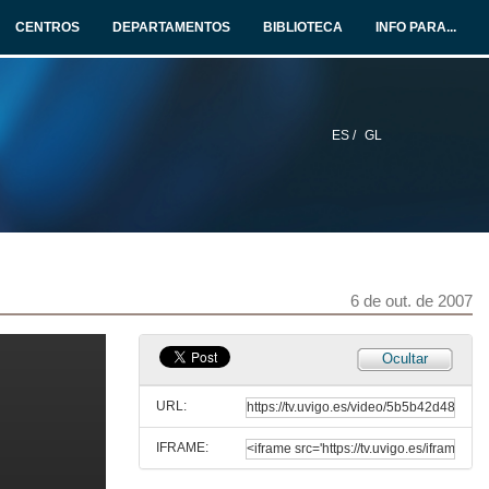
5 de out. de 2007
CENTROS
DEPARTAMENTOS
BIBLIOTECA
INFO PARA...
Aplicación do software libre para a ensinanza das tecnoloxías de redes
5 de out. de 2007
ES /
GL
Achegamento ó Software Libre
5 de out. de 2007
Acto inaugural das I Xornadas de Software Libre no ensino
5 de out. de 2007
6 de out. de 2007
Software Libre como estratexia transversal do PEGSI
Ocultar
5 de out. de 2007
URL:
IFRAME:
Rede de Dinamización da Sociedade da Información, actuacións no ensino