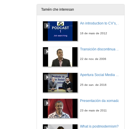
6 de out. de 2007
Tamén che interesan
Software Libre e terminais lixeiros en aulas: TCOS
An introduction to CV’s, letters, and job searching
19 de out. de 2007
16 de maio de 2012
Plataforma Lucuslms
Transición discontinua de partículas de microgel termosensible
19 de out. de 2007
22 de nov. de 2006
Mesa Redonda: A importancia do software libre
Apertura Social Media Day 2016
19 de out. de 2007
25 de xan. de 2016
Perspectivas da realidade dende os medios de comunicación fronte os medios da Cultura libre
Presentación da xornada
19 de out. de 2007
23 de maio de 2011
O software libre para a xestión da rede educativa máis grande do mundo
What is postmodernism?
19 de out. de 2007