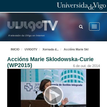
TOGGLE
Toggle
SEARCH
navigatio
A televisión da UVigo en Internet
INICIO
UVIGOTV
Xornada d
...
Accións Marie Skl
Accións Marie Sklodowska-Curie
(WP2015)
6 de out. de 2014