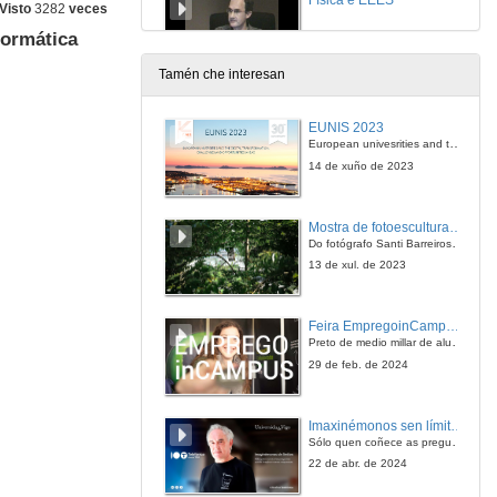
Visto
3282
veces
formática
15 de dec. de 2006
Tamén che interesan
Coloquio
Aclarando dúbidas e debatindo sobre temas relacionados
EUNIS 2023
15 de dec. de 2006
European univesrities and the digital transformation: challenges and opportunities ahead
14 de xuño de 2023
Mostra de fotoesculturas Overtraz
Do fotógrafo Santi Barreiros e o escultor Nito Contreras.
13 de xul. de 2023
Feira EmpregoinCampus Vigo 2024
Preto de medio millar de alumnas e alumnos buscan coñecer máis de preto as oportunidades que lles achegan as arredor de medio cento de empresas que participan na edición viguesa da feira. Xunto coa visita aos stands, durante a feria desenvólvense varias actividades complementarias, como obradoiros, conversas, mesas redondas ou o pasaporte de empregabilidade, un espazo no que poderán recibir asesoramento sobre o seu CV.
29 de feb. de 2024
Imaxinémonos sen límites. Cátedras Telefónica
Sólo quen coñece as preguntas pode imaxinar novas respostas
22 de abr. de 2024