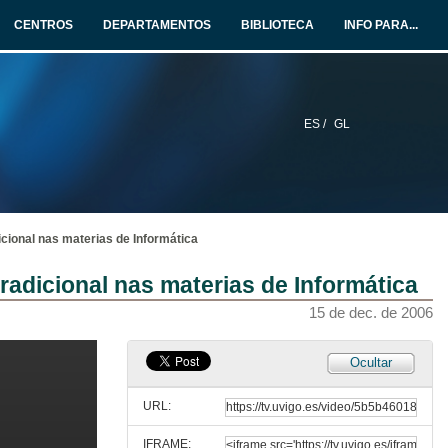
Recursos para a introducción das novas tecnoloxías no ensino
CENTROS
DEPARTAMENTOS
BIBLIOTECA
INFO PARA...
15 de dec. de 2006
Estratexias de integración no EES
ES /
GL
15 de dec. de 2006
Pautas para elaborar e implementar a programación docente dunha asignatura no marceo do EEES
15 de dec. de 2006
cional nas materias de Informática
Unha experiencia de innovación no laboratorio de física no marco do EEES
radicional nas materias de Informática
15 de dec. de 2006
15 de dec. de 2006
Coloquio
Ocultar
Aclarando dúbidas e debatindo sobre temas relacionados
15 de dec. de 2006
URL:
IFRAME: