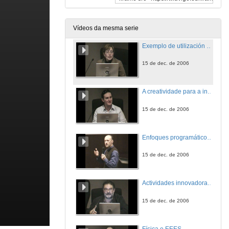
Aplicacións de novas tecnoloxías audiovisuais á ensinanza de Bioloxía
15 de dec. de 2006
Vídeos da mesma serie
Exemplo de utilización de un contorno virtual como complemento na ensinanza tradicional nas materias de Informática
15 de dec. de 2006
A creatividade para a innovación docente universitaria
15 de dec. de 2006
Enfoques programáticos para a innovación docente en recursos xenéticos mariños
15 de dec. de 2006
Actividades innovadoras na formación inicial en ciencias dos mestres
15 de dec. de 2006
Física e EEES