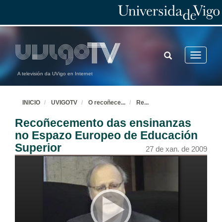
TOGGLE
Toggle
SEARCH
navigatio
A televisión da UVigo en Internet
INICIO
UVIGOTV
O recoñece
...
Re
...
Recoñecemento das ensinanzas
no Espazo Europeo de Educación
Superior
27 de xan. de 2009