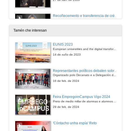
Recoñecemento e transferencia de créditos na adaptación a unha titulación de Grao
27 de xan. de 2009
Tamén che interesan
Quenda de Preguntas.
EUNIS 2023
European univesrities and the digital transformation: challenges and opportunities ahead
27 de xan. de 2009
14 de xuño de 2023
Representantes políticos debaten sobre educación e xuventude no campus de Pontevedra
Organizado polo Decanato e a Delegación de Alumnado de Dirección e Xestión Pública e coa participación de candidatos de PP, BNG, PSOE, Sumar e Podemos
16 de feb. de 2024
Feira EmpregoinCampus Vigo 2024
Preto de medio millar de alumnas e alumnos buscan coñecer máis de preto as oportunidades que lles achegan as arredor de medio cento de empresas que participan na edición viguesa da feira. Xunto coa visita aos stands, durante a feria desenvólvense varias actividades complementarias, como obradoiros, conversas, mesas redondas ou o pasaporte de empregabilidade, un espazo no que poderán recibir asesoramento sobre o seu CV.
29 de feb. de 2024
'Cóntacho unha espía' Reto