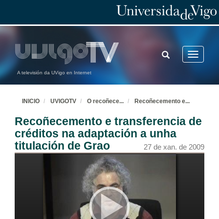
TOGGLE
Toggle
SEARCH
navigatio
A televisión da UVigo en Internet
INICIO
UVIGOTV
O recoñece
...
Recoñecemento e
...
Recoñecemento e transferencia de
créditos na adaptación a unha
titulación de Grao
27 de xan. de 2009