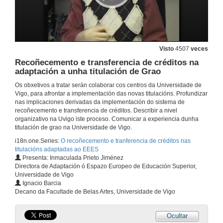
Visto
4507
veces
Recoñecemento e transferencia de créditos na
adaptación a unha titulación de Grao
Os obxetivos a tratar serán colaborar cos centros da Universidade de
Vigo, para afrontar a implementación das novas titulacións. Profundizar
nas implicaciones derivadas da implementación do sistema de
recoñecemento e transferencia de créditos. Describir a nivel
organizativo na Uvigo iste proceso. Comunicar a experiencia dunha
titulación de grao na Universidade de Vigo.
Inauguración e presentación da xornada
i18n.one.Series:
O recoñecemento e tranferencia de créditos nas
titulacións adaptadas ao EEES
27 de xan. de 2009
Presenta: Inmaculada Prieto Jiménez
Directora de Adaptación ó Espazo Europeo de Educación Superior,
Universidade de Vigo
Presentación
Ignacio Barcia
Decano da Facultade de Belas Artes, Universidade de Vigo
27 de xan. de 2009
Ocultar