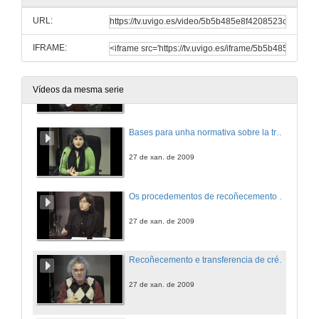
Recoñecemento das ensinanzas no Espazo Europeo de Educación Superior
URL:
27 de xan. de 2009
IFRAME:
Quenda de preguntas
Vídeos da mesma serie
27 de xan. de 2009
Bases para unha normativa sobre la transferencia e recoñecemento de créditos no Sistema Universitario de Galicia
27 de xan. de 2009
Os procedementos de recoñecemento e transferencia de créditos e a implementación en servicios administrativos e de xestión
27 de xan. de 2009
Recoñecemento e transferencia de créditos na adaptación a unha titulación de Grao
27 de xan. de 2009