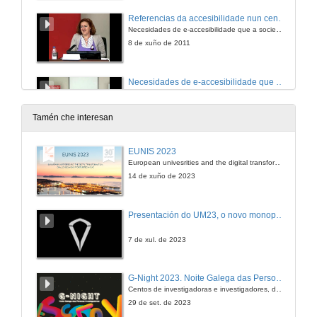
Referencias da accesibilidade nun centro educativo ordinario con aulas de alumnado con problemas motóricos
Necesidades de e-accesibilidade que a sociedade demanda
8 de xuño de 2011
Necesidades de e-accesibilidade que a sociedade demanda
Quenda de preguntas
8 de xuño de 2011
Tamén che interesan
Presentación do acto
EUNIS 2023
European univesrities and the digital transformation: challenges and opportunities ahead
31 de out. de 2011
14 de xuño de 2023
Intervención da Directora da Escola de Enxeñería de Telecomunicación
Presentación do UM23, o novo monopraza de UVigo Motorsport
31 de out. de 2011
7 de xul. de 2023
Intervención do Director Xeral da Fundación Vodafone España
G-Night 2023. Noite Galega das Persoas Investigadoras. Conciencias creativas
Centos de investigadoras e investigadores, decenas de actividades e sete cidades
31 de out. de 2011
29 de set. de 2023