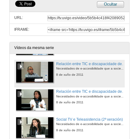
Ocultar
Fomentando a autonomía dixital: cara unha sociedade sin barreiras
Quenda de preguntas
URL:
8 de xuño de 2011
IFRAME:
Mesa Redonda: Necesidades de e-accesibilidad que la sociedad demanda
Presentación dos ponentes
8 de xuño de 2011
Vídeos da mesma serie
Relación entre TIC e discapacidade desde a parte asociativa e a relación usuario-recurso
Necesidades de e-accesibilidade que a sociedade demanda
8 de xuño de 2011
Relación entre TIC e discapacidade desde a parte asociativa e a relación usuario-recurso
Necesidades de e-accesibilidade que a sociedade demanda
8 de xuño de 2011
Social TV e Teleasistencia (2ª xeración)
Necesidades de e-accesibilidade que a sociedade demanda
8 de xuño de 2011