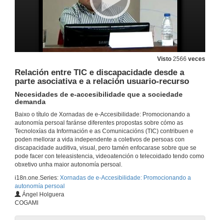
Proyecto INTERACCE
Presentación do ponente
7 de xuño de 2011
Proyecto INTERACCE
Visto
2566
veces
Mesa Redonda: Innovación TIC para a Acesibilidade
Relación entre TIC e discapacidade desde a
7 de xuño de 2011
parte asociativa e a relación usuario-recurso
Necesidades de e-accesibilidade que a sociedade
demanda
Mesa Redonda: Innovación TIC para a Acesibilidade
Quenda de preguntas
Baixo o título de Xornadas de e-Accesibilidade: Promocionando a
7 de xuño de 2011
autonomía persoal faránse diferentes propostas sobre cómo as
Tecnoloxías da Información e as Comunicacións (TIC) contribuen e
poden mellorar a vida independente a coletivos de persoas con
Presentación da conferencia: Fomentando a autonomía dixital: cara unha sociedade sin barreiras
discapacidade auditiva, visual, pero tamén enfocarase sobre que se
Presentación da ponente
pode facer con teleasistencia, videoatención o telecoidado tendo como
8 de xuño de 2011
obxetivo unha maior autonomía persoal.
i18n.one.Series:
Xornadas de e-Accesibilidade: Promocionando a
autonomía persoal
Fomentando a autonomía dixital: cara unha sociedade sin barreiras
Ángel Holguera
COGAMI
8 de xuño de 2011