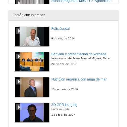
Ronda preguntas Mesa 1.2: Agroecoloxía e Propiedade Colectiva
26 de xuño de 2014
Tamén che interesan
Presentación: Alain Santandreu
Félix Juncal
26 de xuño de 2014
9 de set. de 2014
A xestión do coñecemento orientada á aprendizaxe como motor de cambios: reconectando as persoas, os sistemas sociais e os sistemas ecolóxicos
Benvida e presentación da xornada
Intervención de Jesús Manuel Míguez, Decano da Facultade de Bioloxía
26 de xuño de 2014
20 de abr. de 2018
Presentación: Gemma Safont
Nutrición orgánica con auga de mar
26 de xuño de 2014
15 de maio de 2006
O proxecto agroecolóxico de Gallecs
3D GPR Imaging
Primeira Parte
26 de xuño de 2014
1 de feb. de 2007