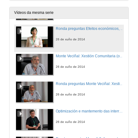
Efectos económicos, demográficos y sociales de una crisis
26 de xuño de 2014
Vídeos da mesma serie
Ronda preguntas Efeitos económicos, demográfícos e sociais dunha crise
26 de xuño de 2014
Monte Veciñal: Xestión Comunitaria (ou Colectiva) dos Recursos
26 de xuño de 2014
Ronda preguntas Monte Veciñal: Xestión Comunitaria (ou Colectiva) dos Recursos
26 de xuño de 2014
Optimización e mantemento das interrelacións entre a produción de leite e a conservación da biodiversidade en Italia, os Países Baixos e España
26 de xuño de 2014