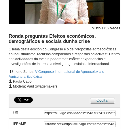
Presentación: Banca ética
26 de xuño de 2014
Alternativas Económicas de base cidadá: o proxecto Fiare-Banca Ética
Visto
1752
veces
Ronda preguntas Efeitos económicos,
26 de xuño de 2014
demográfícos e sociais dunha crise
O lema desta edición do Congreso é o de "Propostas agroecolóxicas
Coop57, el ahorro ético al servicio de la economía solidária gallega
ao industrialismo: recursos compartidos e respostas colectivas". Dentro
das actividades do evento poderemos coñecer experiencias e
26 de xuño de 2014
investigacións de interese a nivel galego, estatal e internacional.
i18n.one.Series:
V Congreso Internacional de Agroecoloxía e
Agricultura Ecolóxica
AIS O Peto: Microfinanzas éticas
Paula Cabo
Modera: Paul Swagemakers
26 de xuño de 2014
Ocultar
Quenda de preguntas: Banca ética
URL:
26 de xuño de 2014
IFRAME: