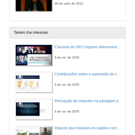
26 de xuño de 2014
Tamén che interesan
Clausura do VIII Congreso Internacional de Agroecoloxía
3 de xul. de 2020
Contribuições sobre a supressão de vegetação ocasionada pela implantação de parque eólico no semiárido nordestino
3 de xul. de 2020
Percepção de impactos na paisagem acerca da implantação de parques eólicos em Caetés – Pernambuco no nordeste brasileiro
3 de xul. de 2020
Impacto das rodovias em regiões com sistemas agroflorestais circundantes