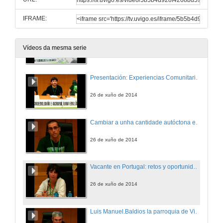
26 de xuño de 2014
IFRAME:
Ronda preguntas Mesa 3.2: Recursos Compartidos, Gobernanza e Respostas Colectivas
Vídeos da mesma serie
26 de xuño de 2014
Presentación: Experiencias Comunitarias
26 de xuño de 2014
Cambiar a unha cantidade autóctona en Galicia: unha realidade posible
26 de xuño de 2014
Vacante en Portugal: retos y oportunidades para las instituciones y comunidades en tiempos de crisis
26 de xuño de 2014
Luis Manuel.Baldios la parroquia de Vilarinho: recuerdos vívidos de una comunidad y los "nuevos" desafíos