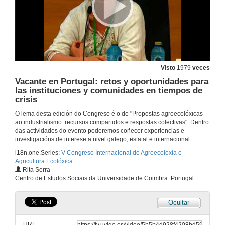
26 de xuño de 2014
Desempleo y empleo agrícola
26 de xuño de 2014
Visto
1979
veces
Quenda de preguntas: Reruralización do agro
Vacante en Portugal: retos y oportunidades para
las instituciones y comunidades en tiempos de
26 de xuño de 2014
crisis
O lema desta edición do Congreso é o de "Propostas agroecolóxicas
ao industrialismo: recursos compartidos e respostas colectivas". Dentro
Construíndo a cidadanía alimentaria: premisas teóricas e prácticas sociais
das actividades do evento poderemos coñecer experiencias e
investigacións de interese a nivel galego, estatal e internacional.
26 de xuño de 2014
i18n.one.Series:
V Congreso Internacional de Agroecoloxía e
Agricultura Ecolóxica
Metodoloxías participativas para procesos de Desenvolvemento Rural Agroecológico. Caso de estudo: Granada
Rita Serra
Centro de Estudos Sociais da Universidade de Coimbra. Portugal.
26 de xuño de 2014
Ocultar
Metodoloxias participativas como instrumento de efetividade organizacional: o caso da Associação de Desenvolvimento Comunitário de Pumba II, Cruz das Almas, Bahia – Brasil
URL: