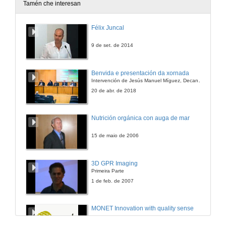
Tamén che interesan
Transición agro-ecolóxica para “mejor-con-vivir”, con metodoloxías participativas
Félix Juncal
26 de xuño de 2014
9 de set. de 2014
Quenda de preguntas: Agricultura urbana e periurbana
Benvida e presentación da xornada
Intervención de Jesús Manuel Míguez, Decano da Facultade de Bioloxía
26 de xuño de 2014
20 de abr. de 2018
Presentación: Jesús Armenteros
Nutrición orgánica con auga de mar
26 de xuño de 2014
15 de maio de 2006
A posta en valor da mazá galega
3D GPR Imaging
Primeira Parte
26 de xuño de 2014
1 de feb. de 2007
Presentación: Rita Pesqueira Portas
MONET Innovation with quality sense
26 de xuño de 2014
7 de abr. de 2014