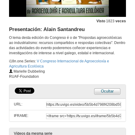
Ronda preguntas Efeitos económicos, demográfícos e sociais dunha crise
Visto
1823
veces
26 de xuño de 2014
Presentación: Alain Santandreu
O lema desta edición do Congreso é o de "Propostas agroecolóxicas
Monte Veciñal: Xestión Comunitaria (ou Colectiva) dos Recursos
ao industrialismo: recursos compartidos e respostas colectivas". Dentro
das actividades do evento poderemos coñecer experiencias e
26 de xuño de 2014
investigacións de interese a nivel galego, estatal e internacional.
i18n.one.Series:
V Congreso Internacional de Agroecoloxía e
Agricultura Ecolóxica
Ronda preguntas Monte Veciñal: Xestión Comunitaria (ou Colectiva) dos Recursos
Marielle Dubbeling
RUAF-Foundation
26 de xuño de 2014
Ocultar
Optimización e mantemento das interrelacións entre a produción de leite e a conservación da biodiversidade en Italia, os Países Baixos e España
URL:
26 de xuño de 2014
IFRAME:
Ronda preguntas Mesa 1.2: Agroecoloxía e Propiedade Colectiva
26 de xuño de 2014
Vídeos da mesma serie