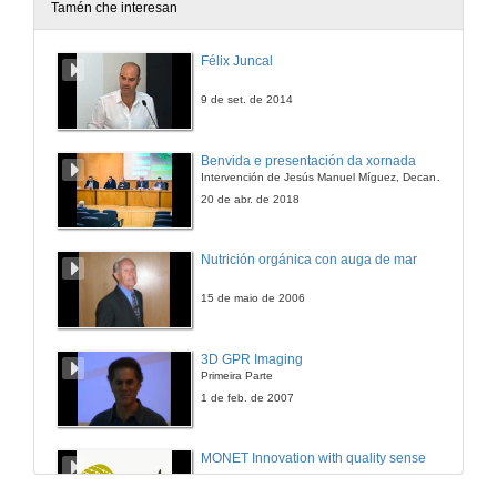
Tamén che interesan
Antonio Ocampo Pereira. Biomasa forestal,futuro esperanzador
Félix Juncal
26 de xuño de 2014
9 de set. de 2014
Quenda de preguntas: Iniciativas dinamizadoras empregando recursos locais
Benvida e presentación da xornada
Intervención de Jesús Manuel Míguez, Decano da Facultade de Bioloxía
26 de xuño de 2014
20 de abr. de 2018
De aquí, xusto e ecolóxico
Nutrición orgánica con auga de mar
26 de xuño de 2014
15 de maio de 2006
Illas urbanas de reagrarización agroecológica: cambios colectivos e satisfacción de necesidades no grupo de consumo Gazpacho Rojo
3D GPR Imaging
Primeira Parte
26 de xuño de 2014
1 de feb. de 2007
Feitoría Verde S. Coop. Galega: agroecoloxía, educación e participación socioambiental
MONET Innovation with quality sense
26 de xuño de 2014
7 de abr. de 2014