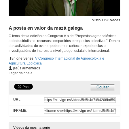
O proxecto agroecolóxico de Gallecs
Visto
1798
veces
26 de xuño de 2014
A posta en valor da mazá galega
O lema desta edición do Congreso é o de "Propostas agroecolóxicas
Presentación: Tomás Villasante
ao industrialismo: recursos compartidos e respostas colectivas". Dentro
das actividades do evento poderemos coñecer experiencias e
26 de xuño de 2014
investigacións de interese a nivel galego, estatal e internacional.
i18n.one.Series:
V Congreso Internacional de Agroecoloxía e
Agricultura Ecolóxica
Transición agro-ecolóxica para “mejor-con-vivir”, con metodoloxías participativas
jesús armenteros
Lagar da ribela
26 de xuño de 2014
Ocultar
Quenda de preguntas: Agricultura urbana e periurbana
URL:
26 de xuño de 2014
IFRAME:
Presentación: Jesús Armenteros
26 de xuño de 2014
Vídeos da mesma serie