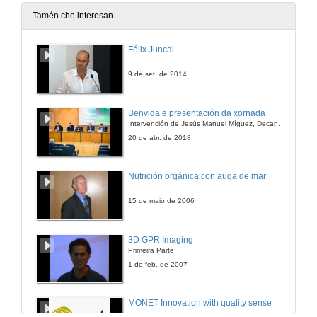
26 de xuño de 2014
Tamén che interesan
De aquí, xusto e ecolóxico
Félix Juncal
26 de xuño de 2014
9 de set. de 2014
Illas urbanas de reagrarización agroecológica: cambios colectivos e satisfacción de necesidades no grupo de consumo Gazpacho Rojo
Benvida e presentación da xornada
Intervención de Jesús Manuel Míguez, Decano da Facultade de Bioloxía
26 de xuño de 2014
20 de abr. de 2018
Feitoría Verde S. Coop. Galega: agroecoloxía, educación e participación socioambiental
Nutrición orgánica con auga de mar
26 de xuño de 2014
15 de maio de 2006
Procesos de cambios e transformacións organizacionales nunha cooperativa de produción agropecuaria da área de reforma agraria: límites e avances
3D GPR Imaging
Primeira Parte
26 de xuño de 2014
1 de feb. de 2007
Ronda preguntas Mesa 2.2: Experiencias Comunitarias de Desenvolvemento Humano
MONET Innovation with quality sense