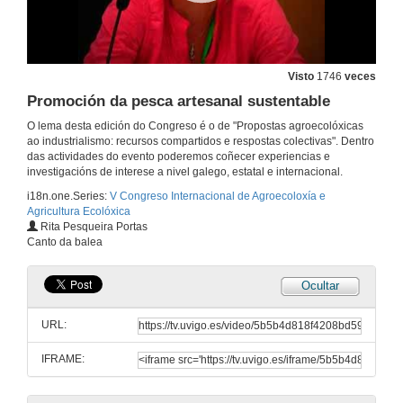
26 de xuño de 2014
Transición agro-ecolóxica para “mejor-con-vivir”, con metodoloxías participativas
Visto
1746
veces
26 de xuño de 2014
Promoción da pesca artesanal sustentable
O lema desta edición do Congreso é o de "Propostas agroecolóxicas
Quenda de preguntas: Agricultura urbana e periurbana
ao industrialismo: recursos compartidos e respostas colectivas". Dentro
das actividades do evento poderemos coñecer experiencias e
26 de xuño de 2014
investigacións de interese a nivel galego, estatal e internacional.
i18n.one.Series:
V Congreso Internacional de Agroecoloxía e
Agricultura Ecolóxica
Presentación: Jesús Armenteros
Rita Pesqueira Portas
Canto da balea
26 de xuño de 2014
Ocultar
A posta en valor da mazá galega
URL:
26 de xuño de 2014
IFRAME:
Presentación: Rita Pesqueira Portas