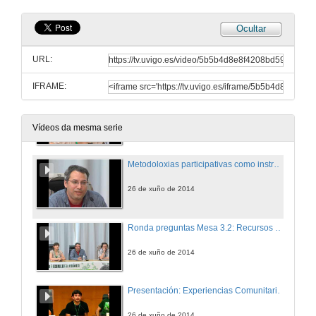
Ocultar
Construíndo a cidadanía alimentaria: premisas teóricas e prácticas sociais
URL:
26 de xuño de 2014
IFRAME:
Metodoloxías participativas para procesos de Desenvolvemento Rural Agroecológico. Caso de estudo: Granada
26 de xuño de 2014
Vídeos da mesma serie
Metodoloxias participativas como instrumento de efetividade organizacional: o caso da Associação de Desenvolvimento Comunitário de Pumba II, Cruz das Almas, Bahia – Brasil
26 de xuño de 2014
Ronda preguntas Mesa 3.2: Recursos Compartidos, Gobernanza e Respostas Colectivas
26 de xuño de 2014
Presentación: Experiencias Comunitarias
26 de xuño de 2014