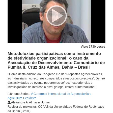
José Pérez Vilariño. Hortoglobal
26 de xuño de 2014
Patricia. Hortoglobal
26 de xuño de 2014
Visto
1730
veces
Metodoloxias participativas como instrumento
de efetividade organizacional: o caso da
Amarelante. Unha aposta pola castaña a través do cooperativismo
Associação de Desenvolvimento Comunitário de
Pumba II, Cruz das Almas, Bahia – Brasil
26 de xuño de 2014
O lema desta edición do Congreso é o de "Propostas agroecolóxicas
ao industrialismo: recursos compartidos e respostas colectivas". Dentro
Desempleo y empleo agrícola
das actividades do evento poderemos coñecer experiencias e
investigacións de interese a nivel galego, estatal e internacional.
26 de xuño de 2014
i18n.one.Series:
V Congreso Internacional de Agroecoloxía e
Agricultura Ecolóxica
Alexandre A. Almassy Júnior
Quenda de preguntas: Reruralización do agro
Revisor de proxectos, CCAAB da Universidade Federal do Recôncavo
da Bahia (Brasil)
26 de xuño de 2014