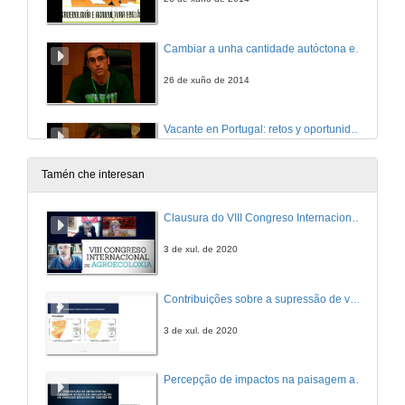
Cambiar a unha cantidade autóctona en Galicia: unha realidade posible
26 de xuño de 2014
Vacante en Portugal: retos y oportunidades para las instituciones y comunidades en tiempos de crisis
26 de xuño de 2014
Tamén che interesan
Luis Manuel.Baldios la parroquia de Vilarinho: recuerdos vívidos de una comunidad y los "nuevos" desafíos
Clausura do VIII Congreso Internacional de Agroecoloxía
26 de xuño de 2014
3 de xul. de 2020
Contribuições sobre a supressão de vegetação ocasionada pela implantação de parque eólico no semiárido nordestino
3 de xul. de 2020
Percepção de impactos na paisagem acerca da implantação de parques eólicos em Caetés – Pernambuco no nordeste brasileiro