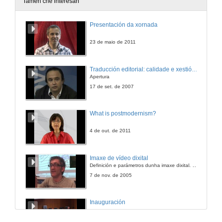
Tamén che interesan
Intervención de Carmen Valero
Presentación da xornada
16 de out. de 2009
23 de maio de 2011
Intervención de Maribel del Pozo
Traducción editorial: calidade e xestión de proxectos
Apertura
16 de out. de 2009
17 de set. de 2007
Quenda de preguntas
What is postmodernism?
16 de out. de 2009
4 de out. de 2011
Imaxe de vídeo dixital
Definición e parámetros dunha imaxe dixital. Resolución e Aspecto. Profundidade da cor. Compresión. Frame por segundo. Entrelazado. Campos, cadros
7 de nov. de 2005
Inauguración
8 de maio de 2010