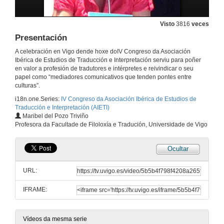
Intervención de Jesús Baigorri
Visto
3816
veces
Presentación
15 de out. de 2009
A celebración en Vigo dende hoxe doIV Congreso da Asociación
Ibérica de Estudios de Traducción e Interpretación serviu para poñer
Intervención de Icíar Alonso
en valor a profesión de tradutores e intérpretes e reivindicar o seu
papel como “mediadores comunicativos que tenden pontes entre
15 de out. de 2009
culturas”.
i18n.one.Series:
IV Congreso da Asociación Ibérica de Estudios de
Traducción e Interpretación (AIETI)
Quenda de preguntas
Maribel del Pozo Triviño
Profesora da Facultade de Filoloxía e Tradución, Universidade de Vigo
15 de out. de 2009
Ocultar
Os novos desafios que secolocam à Tradução Audiovisual
URL:
16 de out. de 2009
IFRAME:
Quenda de preguntas
16 de out. de 2009
Vídeos da mesma serie