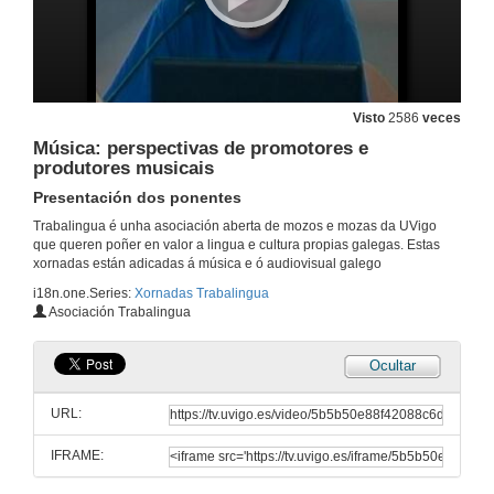
31 de mar. de 2011
O sector da animación
Quenda de preguntas
Visto
2586
veces
31 de mar. de 2011
Música: perspectivas de promotores e
produtores musicais
O cine en Galicia
Presentación dos ponentes
Intervención Xosé Nogueira
31 de mar. de 2011
Trabalingua é unha asociación aberta de mozos e mozas da UVigo
que queren poñer en valor a lingua e cultura propias galegas. Estas
xornadas están adicadas á música e ó audiovisual galego
O cine en Galicia
i18n.one.Series:
Xornadas Trabalingua
Intervención Xosé manuel Sande
Asociación Trabalingua
31 de mar. de 2011
Ocultar
O cine en Galicia
Intervención César Silva
URL:
31 de mar. de 2011
IFRAME:
O cine en Galicia