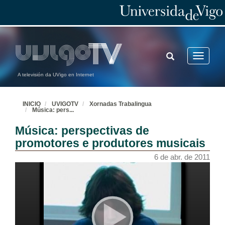
TOGGLE
Toggle
SEARCH
navigatio
A televisión da UVigo en Internet
INICIO
UVIGOTV
Xornadas Trabalingua
Música: pers
...
Música: perspectivas de
promotores e produtores musicais
6 de abr. de 2011
O cine en Galicia
Presentacion dos ponentes
31 de mar. de 2011
O sector da animación