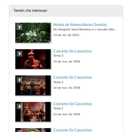
Quenda de preguntas
6 de abr. de 2011
Tamén che interesan
O estado da música dende a perspectiva do artista
Mostra de fotoesculturas Overtraz
Presentación dos ponentes
Do fotógrafo Santi Barreiros e o escultor Nito Contreras.
6 de abr. de 2011
13 de xul. de 2023
O estado da música dende a perspectiva do artista
Concerto Os Carunchos
Debate sobre o momento actual da música galega
Tema 3
6 de abr. de 2011
14 de nov. de 2009
O estado da música dende a perspectiva do artista
Concerto Os Carunchos
Quenda de preguntas
Tema 2
6 de abr. de 2011
14 de nov. de 2009
O estado da música dende a perspectiva do artista
Concerto Os Carunchos
Mostra de música de Uxía Senlle
Tema 1
6 de abr. de 2011
14 de nov. de 2009
Galeoke: Un karaoke en galego
Concerto Os Carunchos