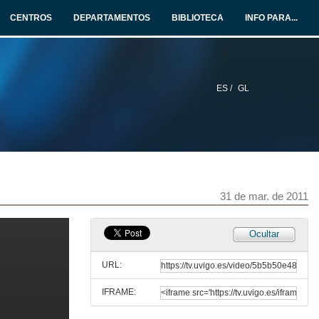
CENTROS
DEPARTAMENTOS
BIBLIOTECA
INFO PARA...
ES /
GL
31 de mar. de 2011
O cine en Galicia
Ocultar
Presentacion dos ponentes
31 de mar. de 2011
URL:
IFRAME:
O sector da animación