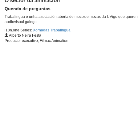
O sector da animación
Quenda de preguntas
Trabalingua é unha asociación aberta de mozos e mozas da UVigo que queren po
audiovisual galego
i18n.one.Series:
Xornadas Trabalingua
Alberto Neira Festa
Productor executivo, Filmax Animation