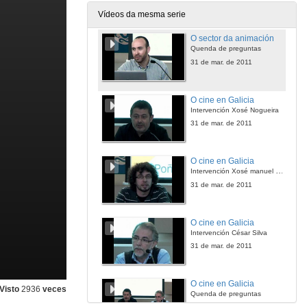
31 de mar. de 2011
Vídeos da mesma serie
O sector da animación
Quenda de preguntas
31 de mar. de 2011
O cine en Galicia
Intervención Xosé Nogueira
31 de mar. de 2011
O cine en Galicia
Intervención Xosé manuel Sande
31 de mar. de 2011
O cine en Galicia
Intervención César Silva
31 de mar. de 2011
O cine en Galicia
Visto
2936
veces
Quenda de preguntas