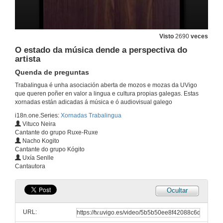
Música: perspectivas de promotores e produtores musicais
Intervención Denis Mutante
Visto
2690
veces
6 de abr. de 2011
O estado da música dende a perspectiva do
artista
Música: perspectivas de promotores e produtores musicais
Intervención Daniel Fernández
Quenda de preguntas
6 de abr. de 2011
Trabalingua é unha asociación aberta de mozos e mozas da UVigo
que queren poñer en valor a lingua e cultura propias galegas. Estas
xornadas están adicadas á música e ó audiovisual galego
Música: perspectivas de promotores e produtores musicais
i18n.one.Series:
Xornadas Trabalingua
Intervención Alfonso Blanco
Vituco Neira
6 de abr. de 2011
Cantante do grupo Ruxe-Ruxe
Nacho Kogito
Cantante do grupo Kógito
Música: perspectivas de promotores e produtores musicais
Uxía Senlle
Quenda de preguntas
Cantautora
6 de abr. de 2011
Ocultar
O estado da música dende a perspectiva do artista
Presentación dos ponentes
URL:
6 de abr. de 2011