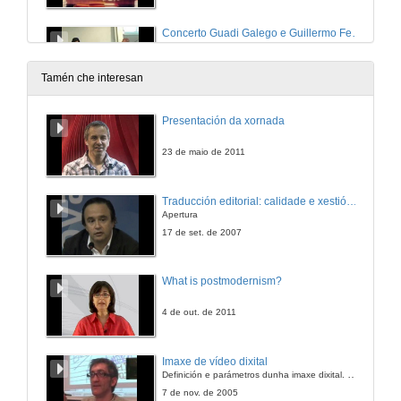
Concerto Guadi Galego e Guillermo Fernández
6 de abr. de 2011
Tamén che interesan
Obradoiro de Regueifa
Presentación da xornada
6 de abr. de 2011
23 de maio de 2011
Obradoiro de Rap
Traducción editorial: calidade e xestión de proxectos
Apertura
6 de abr. de 2011
17 de set. de 2007
Conclusions sobre o audiovisual galego
What is postmodernism?
Presentación dos ponentes
7 de abr. de 2011
4 de out. de 2011
Conclusions sobre o audiovisual galego
Imaxe de vídeo dixital
Intervención "Pico" Oliveira
Definición e parámetros dunha imaxe dixital. Resolución e Aspecto. Profundidade da cor. Compresión. Frame por segundo. Entrelazado. Campos, cadros
7 de abr. de 2011
7 de nov. de 2005