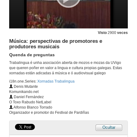
31 de mar. de 2011
O cine en Galicia
Intervención César Silva
Visto
2900
veces
31 de mar. de 2011
Música: perspectivas de promotores e
produtores musicais
O cine en Galicia
Quenda de preguntas
Quenda de preguntas
31 de mar. de 2011
Trabalingua é unha asociación aberta de mozos e mozas da UVigo
que queren poñer en valor a lingua e cultura propias galegas. Estas
xornadas están adicadas á música e ó audiovisual galego
Música: perspectivas de promotores e produtores musicais
i18n.one.Series:
Xornadas Trabalingua
Presentación dos ponentes
Denis Mutante
6 de abr. de 2011
Komunikando.net
Daniel Fernández
O Toxo Rabudo NetLabel
Música: perspectivas de promotores e produtores musicais
Alfonso Blanco Torrado
Intervención Denis Mutante
Organizador e promotor do Festival de Pardiñas
6 de abr. de 2011
Ocultar
Música: perspectivas de promotores e produtores musicais
Intervención Daniel Fernández