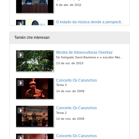
6 de abr. de 2011
O estado da música dende a perspectiva do artista
Mostra de música de Uxía Senlle
6 de abr. de 2011
Tamén che interesan
Galeoke: Un karaoke en galego
Mostra de fotoesculturas Overtraz
Do fotógrafo Santi Barreiros e o escultor Nito Contreras.
6 de abr. de 2011
13 de xul. de 2023
Presentación do videoclip "Galego" de El Puto Coke
Concerto Os Carunchos
Tema 3
6 de abr. de 2011
14 de nov. de 2009
Concerto Guadi Galego e Guillermo Fernández
Concerto Os Carunchos
Tema 2
6 de abr. de 2011
14 de nov. de 2009
Obradoiro de Regueifa
Concerto Os Carunchos