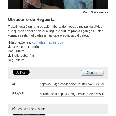
O estado da música dende a perspectiva do artista
Quenda de preguntas
Visto
3597
veces
6 de abr. de 2011
Obradoiro de Regueifa
Trabalingua é unha asociación aberta de mozos e mozas da UVigo
O estado da música dende a perspectiva do artista
que queren poñer en valor a lingua e cultura propias galegas. Estas
Mostra de música de Uxía Senlle
xornadas están adicadas á música e ó audiovisual galego
6 de abr. de 2011
i18n.one.Series:
Xornadas Trabalingua
"O Pinto de Herbón"
Regueifeiro
Galeoke: Un karaoke en galego
Bieito Lobariñas
Regueifeiro
6 de abr. de 2011
Ocultar
Presentación do videoclip "Galego" de El Puto Coke
URL:
6 de abr. de 2011
IFRAME:
Concerto Guadi Galego e Guillermo Fernández
6 de abr. de 2011
Vídeos da mesma serie