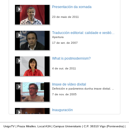
Música: perspectivas de promotores e produtores musicais
Presentación da xornada
Intervención Denis Mutante
6 de abr. de 2011
23 de maio de 2011
Música: perspectivas de promotores e produtores musicais
Traducción editorial: calidade e xestión de proxectos
Intervención Daniel Fernández
Apertura
6 de abr. de 2011
17 de set. de 2007
Música: perspectivas de promotores e produtores musicais
What is postmodernism?
Intervención Alfonso Blanco
6 de abr. de 2011
4 de out. de 2011
Música: perspectivas de promotores e produtores musicais
Imaxe de vídeo dixital
Quenda de preguntas
Definición e parámetros dunha imaxe dixital. Resolución e Aspecto. Profundidade da cor. Compresión. Frame por segundo. Entrelazado. Campos, cadros
6 de abr. de 2011
7 de nov. de 2005
O estado da música dende a perspectiva do artista
Inauguración
Presentación dos ponentes
6 de abr. de 2011
8 de maio de 2010
UvigoTV | Praza Miralles. Local A3A | Campus Universitario | C.P. 36310 Vigo (Pontevedra) |