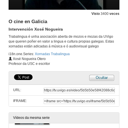
Visto
3400
veces
O cine en Galicia
Intervención Xosé Nogueira
Trabalingua é unha asociación aberta de mozos e mozas da UVigo
que queren poñer en valor a lingua e cultura propias galegas. Estas
xornadas están adicadas á música e ó audiovisual galego
i18n.one.Series:
Xornadas Trabalingua
O cine en Galicia
Xosé Nogueira Otero
Presentacion dos ponentes
Profesor da USC e escritor
31 de mar. de 2011
Ocultar
O sector da animación
URL:
31 de mar. de 2011
IFRAME:
O sector da animación
Quenda de preguntas
31 de mar. de 2011
Vídeos da mesma serie