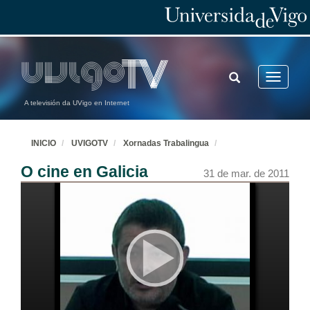
TOGGLE
Toggle
SEARCH
navigatio
A televisión da UVigo en Internet
INICIO
UVIGOTV
Xornadas Trabalingua
O cine en Galicia
31 de mar. de 2011