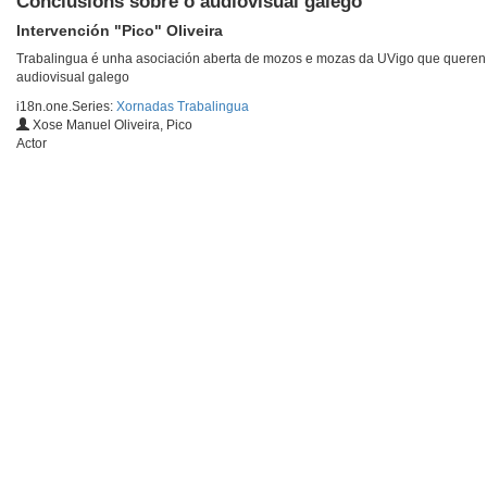
Conclusions sobre o audiovisual galego
Intervención "Pico" Oliveira
Trabalingua é unha asociación aberta de mozos e mozas da UVigo que queren po
audiovisual galego
i18n.one.Series:
Xornadas Trabalingua
Xose Manuel Oliveira, Pico
Actor