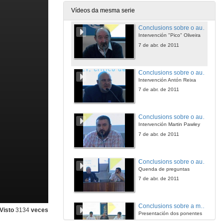
7 de abr. de 2011
Vídeos da mesma serie
Conclusions sobre o audiovisual galego
Intervención "Pico" Oliveira
7 de abr. de 2011
Conclusions sobre o audiovisual galego
Intervención Antón Reixa
7 de abr. de 2011
Conclusions sobre o audiovisual galego
Intervención Martin Pawley
7 de abr. de 2011
Conclusions sobre o audiovisual galego
Quenda de preguntas
7 de abr. de 2011
Conclusions sobre a música galega
Visto
3134
veces
Presentación dos ponentes