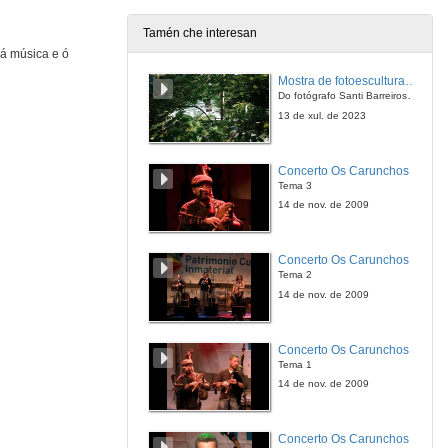
7 de abr. de 2011
Tamén che interesan
 á música e ó
Conclusións sobre a música galega
Intervención Xurxo Souto
Mostra de fotoesculturas Overtraz
7 de abr. de 2011
Do fotógrafo Santi Barreiros e o escultor Nito Contreras.
13 de xul. de 2023
Conclusións sobre a música galega
Intervención Xabier Alonso
Concerto Os Carunchos
7 de abr. de 2011
Tema 3
14 de nov. de 2009
Conclusións sobre a música galega
Intervención Ovidio Rodeiro Tato
Concerto Os Carunchos
7 de abr. de 2011
Tema 2
14 de nov. de 2009
Conclusións sobre a música galega
Quenda de preguntas
Concerto Os Carunchos
7 de abr. de 2011
Tema 1
14 de nov. de 2009
Clausura das Xornadas Trabalingua
Concerto Os Carunchos
7 de abr. de 2011