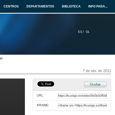
6 de abr. de 2011
CENTROS
DEPARTAMENTOS
BIBLIOTECA
INFO PARA...
Presentación do videoclip "Galego" de El Puto Coke
6 de abr. de 2011
ES /
GL
Concerto Guadi Galego e Guillermo Fernández
6 de abr. de 2011
go
Obradoiro de Regueifa
6 de abr. de 2011
7 de abr. de 2011
Obradoiro de Rap
Ocultar
6 de abr. de 2011
URL:
IFRAME:
Conclusions sobre o audiovisual galego
Presentación dos ponentes