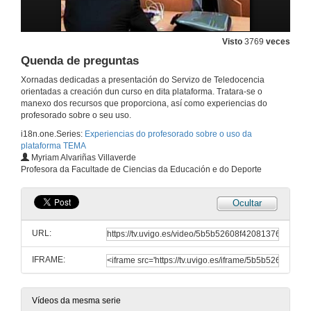
Experiencias coa plataforma TEMA
Visto
3769
veces
24 de abr. de 2009
Quenda de preguntas
Xornadas dedicadas a presentación do Servizo de Teledocencia
Ensino baseado en Proxectos. Estudo de caso
orientadas a creación dun curso en dita plataforma. Tratara-se o
manexo dos recursos que proporciona, así como experiencias do
24 de abr. de 2009
profesorado sobre o seu uso.
i18n.one.Series:
Experiencias do profesorado sobre o uso da
plataforma TEMA
PLATAFORMA TEMA: Utilidades para fomentar a participación do alumnado no proceso de aprendizaxe
Myriam Alvariñas Villaverde
Profesora da Facultade de Ciencias da Educación e do Deporte
24 de abr. de 2009
Ocultar
Quenda de preguntas
URL:
24 de abr. de 2009
IFRAME:
Que pensan os nosos estudantes sobre o uso da plataforma TEMA? Vantaxes e inconvenientes deste recurso
24 de abr. de 2009
Vídeos da mesma serie