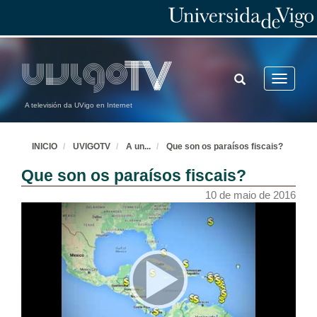
TOGGLE
Toggle
SEARCH
navigatio
A televisión da UVigo en Internet
INICIO
UVIGOTV
A un
...
Que son os paraísos fiscais?
Que son os paraísos fiscais?
10 de maio de 2016