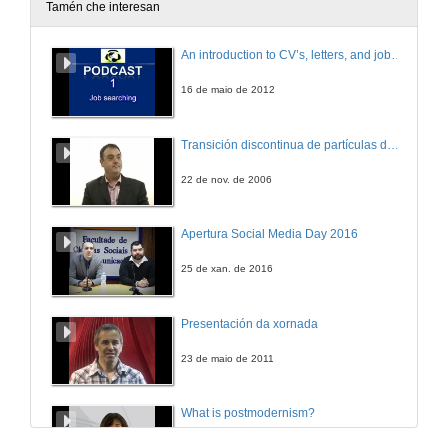
Tamén che interesan
Que é o raccord?
An introduction to CV’s, letters, and job searching
10 de maio de 2016
16 de maio de 2012
Que é o fitoplancto?
Transición discontinua de partículas de microgel termosensible
10 de maio de 2016
22 de nov. de 2006
Rouban postos de traballo os robots industriais?
Apertura Social Media Day 2016
10 de maio de 2016
25 de xan. de 2016
Cantas cousas caben na nube?
Presentación da xornada
10 de maio de 2016
23 de maio de 2011
Falan os animais igual en inglés que en español?
What is postmodernism?
10 de maio de 2016
4 de out. de 2011