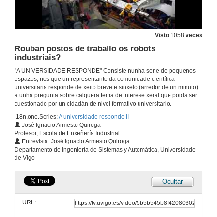
Pódense escoitar as cores?
10 de maio de 2016
Visto
1058
veces
Rouban postos de traballo os robots
industriais?
Por que existen as flores?
"A UNIVERSIDADE RESPONDE" Consiste nunha serie de pequenos
10 de maio de 2016
espazos, nos que un representante da comunidade científica
universitaria responde de xeito breve e sinxelo (arredor de un minuto)
a unha pregunta sobre calquera tema de interese xeral que poida ser
Que é o TTIP?
cuestionado por un cidadán de nivel formativo universitario.
i18n.one.Series:
A universidade responde II
10 de maio de 2016
José Ignacio Armesto Quiroga
Profesor, Escola de Enxeñería Industrial
Entrevista: José Ignacio Armesto Quiroga
De que depende a pendente dunha praia?
Departamento de Ingeniería de Sistemas y Automática, Universidade
de Vigo
10 de maio de 2016
Ocultar
Que é o raccord?
URL:
10 de maio de 2016