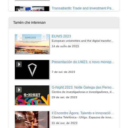
Transatlantic Trade and Investment Partnership
10 de maio de 2016
Tamén che interesan
What is a match cut?
EUNIS 2023
European univesrities and the digital transformation: challenges and opportunities ahead
10 de maio de 2016
14 de xuño de 2023
What determines the slope of a beach?
Presentación do UM23, o novo monopraza de UVigo Motorsport
10 de maio de 2016
7 de xul. de 2023
Do industrial robots steal jobs from humans?
G-Night 2023. Noite Galega das Persoas Investigadoras. Conciencias creativas
Centos de investigadoras e investigadores, decenas de actividades e sete cidades
10 de maio de 2016
29 de set. de 2023
What is phytoplankton?
II Encontro Ágora. Talento e innovación na era da transformación dixital
Cátedra Telefónica - UVigo. Espazos de innovación
10 de maio de 2016
31 de out. de 2023