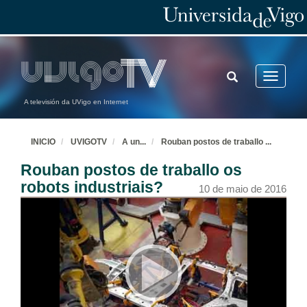
TOGGLE
Toggle
SEARCH
navigatio
A televisión da UVigo en Internet
INICIO
UVIGOTV
A un
...
Rouban postos de traballo
...
Rouban postos de traballo os
robots industriais?
10 de maio de 2016
Que son os paraísos fiscais?
10 de maio de 2016