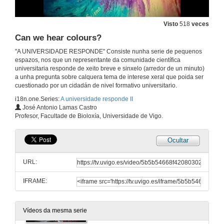
What determines the slope of a beach?
Visto
518
veces
10 de maio de 2016
Can we hear colours?
"A UNIVERSIDADE RESPONDE" Consiste nunha serie de pequenos
Do industrial robots steal jobs from humans?
espazos, nos que un representante da comunidade científica
universitaria responde de xeito breve e sinxelo (arredor de un minuto)
10 de maio de 2016
a unha pregunta sobre calquera tema de interese xeral que poida ser
cuestionado por un cidadán de nivel formativo universitario.
i18n.one.Series:
A universidade responde II
What is phytoplankton?
José Antonio Lamas Castro
Profesor, Facultade de Bioloxía, Universidade de Vigo.
10 de maio de 2016
Ocultar
What are tax havens?
URL:
10 de maio de 2016
IFRAME:
What is the storage capacity of the cloud?
10 de maio de 2016
Vídeos da mesma serie