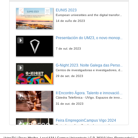
Como evitar a manipulación no xeito de contar a Historia?
EUNIS 2023
European univesrities and the digital transformation: challenges and opportunities ahead
30 de set. de 2016
14 de xuño de 2023
Por que é importante coñecer a materia escura do Universo e como o estades a facer?
Presentación do UM23, o novo monopraza de UVigo Motorsport
30 de set. de 2016
7 de xul. de 2023
Que é a nanociencia?
G-Night 2023. Noite Galega das Persoas Investigadoras. Conciencias creativas
Centos de investigadoras e investigadores, decenas de actividades e sete cidades
30 de set. de 2016
29 de set. de 2023
Por que é importante a investigación en novos materiais?
II Encontro Ágora. Talento e innovación na era da transformación dixital
Cátedra Telefónica - UVigo. Espazos de innovación
30 de set. de 2016
31 de out. de 2023
Cales son os segredos para facer un bo xamón?
Feira EmpregoinCampus Vigo 2024
Preto de medio millar de alumnas e alumnos buscan coñecer máis de preto as oportunidades que lles achegan as arredor de medio cento de empresas que participan na edición viguesa da feira. Xunto coa visita aos stands, durante a feria desenvólvense varias actividades complementarias, como obradoiros, conversas, mesas redondas ou o pasaporte de empregabilidade, un espazo no que poderán recibir asesoramento sobre o seu CV.
30 de set. de 2016
29 de feb. de 2024
UvigoTV | Praza Miralles. Local A3A | Campus Universitario | C.P. 36310 Vigo (Pontevedra) |