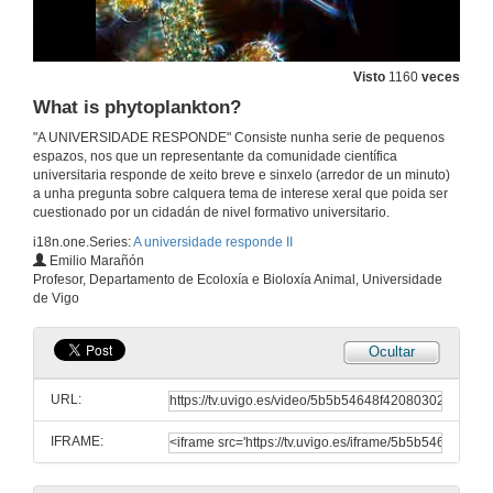
10 de maio de 2016
Why do flowers exist?
Visto
1160
veces
What is phytoplankton?
10 de maio de 2016
"A UNIVERSIDADE RESPONDE" Consiste nunha serie de pequenos
espazos, nos que un representante da comunidade científica
Transatlantic Trade and Investment Partnership
universitaria responde de xeito breve e sinxelo (arredor de un minuto)
a unha pregunta sobre calquera tema de interese xeral que poida ser
10 de maio de 2016
cuestionado por un cidadán de nivel formativo universitario.
i18n.one.Series:
A universidade responde II
Emilio Marañón
What is a match cut?
Profesor, Departamento de Ecoloxía e Bioloxía Animal, Universidade
de Vigo
10 de maio de 2016
Ocultar
What determines the slope of a beach?
URL:
10 de maio de 2016
IFRAME:
Do industrial robots steal jobs from humans?