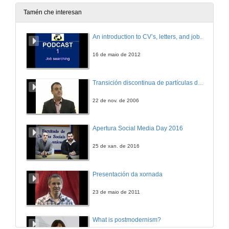
10 de maio de 2016
Tamén che interesan
A cámara fotográfica pode substituír ao ollo humano?
An introduction to CV’s, letters, and job searching
30 de set. de 2016
16 de maio de 2012
Que é a ciencia cidadá?
Transición discontinua de partículas de microgel termosensible
30 de set. de 2016
22 de nov. de 2006
Pódense chegar a curar as enfermidades neurodexenerativas?
Apertura Social Media Day 2016
30 de set. de 2016
25 de xan. de 2016
Como evitar a manipulación no xeito de contar a Historia?
Presentación da xornada
30 de set. de 2016
23 de maio de 2011
Por que é importante coñecer a materia escura do Universo e como o estades a facer?
What is postmodernism?