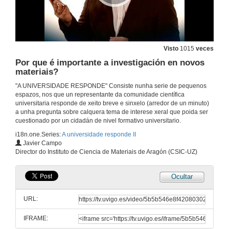
A cámara fotográfica pode substituír ao ollo humano?
30 de set. de 2016
Que é a ciencia cidadá?
Visto
1015
veces
Por que é importante a investigación en novos
30 de set. de 2016
materiais?
"A UNIVERSIDADE RESPONDE" Consiste nunha serie de pequenos
Pódense chegar a curar as enfermidades neurodexenerativas?
espazos, nos que un representante da comunidade científica
universitaria responde de xeito breve e sinxelo (arredor de un minuto)
30 de set. de 2016
a unha pregunta sobre calquera tema de interese xeral que poida ser
cuestionado por un cidadán de nivel formativo universitario.
i18n.one.Series:
A universidade responde II
Como evitar a manipulación no xeito de contar a Historia?
Javier Campo
Director do Instituto de Ciencia de Materiais de Aragón (CSIC-UZ)
30 de set. de 2016
Ocultar
Por que é importante coñecer a materia escura do Universo e como o estades a facer?
URL:
30 de set. de 2016
IFRAME: