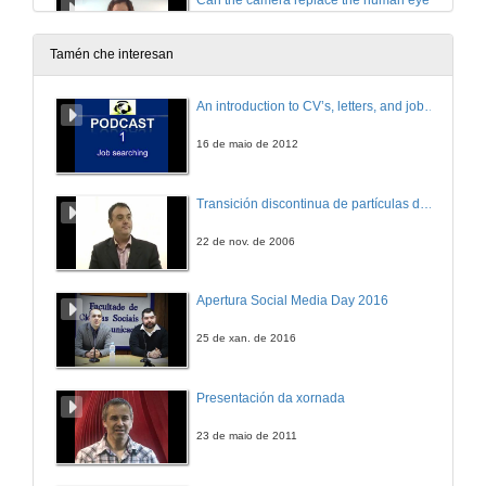
Can the camera replace the human eye?
30 de set. de 2016
Tamén che interesan
What citizen science is?
An introduction to CV’s, letters, and job searching
30 de set. de 2016
16 de maio de 2012
Is it could be able to heal neurodegenerative diseases?
Transición discontinua de partículas de microgel termosensible
30 de set. de 2016
22 de nov. de 2006
How can you prevent manipulation in the telling of History?
Apertura Social Media Day 2016
30 de set. de 2016
25 de xan. de 2016
Why is it important to know the dark matter of the universe and how are you doing it?
Presentación da xornada
30 de set. de 2016
23 de maio de 2011
what is nanoscience?