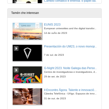
Cambio climático e enerxía: o papel das renovables
28 de abr. de 2010
Tamén che interesan
Quenda de preguntas
EUNIS 2023
European univesrities and the digital transformation: challenges and opportunities ahead
28 de abr. de 2010
14 de xuño de 2023
O futuro dos combustibles fósiles: retos e incertezas
Presentación do UM23, o novo monopraza de UVigo Motorsport
29 de abr. de 2010
7 de xul. de 2023
Quenda de preguntas
G-Night 2023. Noite Galega das Persoas Investigadoras. Conciencias creativas
Centos de investigadoras e investigadores, decenas de actividades e sete cidades
29 de abr. de 2010
29 de set. de 2023
Sustentabilidade e cambio climático. Escenarios con futuro
II Encontro Ágora. Talento e innovación na era da transformación dixital
Cátedra Telefónica - UVigo. Espazos de innovación
30 de abr. de 2010
31 de out. de 2023