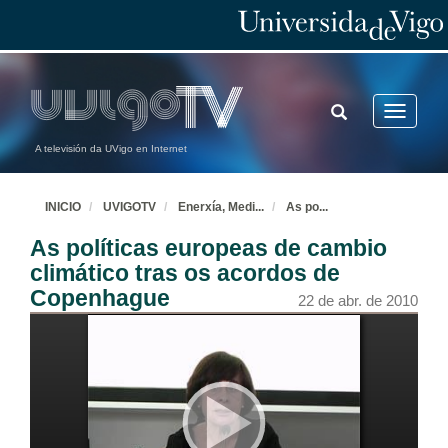
TOGGLE
Toggle
SEARCH
navigatio
A televisión da UVigo en Internet
INICIO
UVIGOTV
Enerxía, Medi
...
As po
...
As políticas europeas de cambio
climático tras os acordos de
Copenhague
22 de abr. de 2010