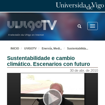
TOGGLE
Toggle
SEARCH
navigatio
A televisión da UVigo en Internet
INICIO
UVIGOTV
Enerxía, Medi
...
Sustentabilida
...
Sustentabilidade e cambio
climático. Escenarios con futuro
30 de abr. de 2010
Inaguración
22 de abr. de 2010