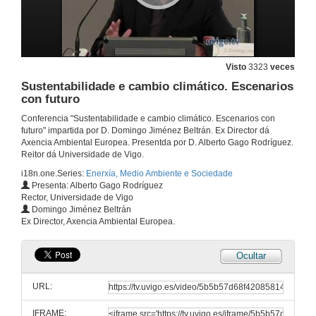
As políticas europeas de cambio climático tras os acordos de Copenhague
22 de abr. de 2010
Visto
3323
veces
Quenda de preguntas
Sustentabilidade e cambio climático. Escenarios
con futuro
22 de abr. de 2010
Conferencia "Sustentabilidade e cambio climático. Escenarios con
futuro" impartida por D. Domingo Jiménez Beltrán. Ex Director dá
Axencia Ambiental Europea. Presentda por D. Alberto Gago Rodríguez.
Un novo clima para a política enerxética
Reitor dá Universidade de Vigo.
23 de abr. de 2010
i18n.one.Series:
Enerxía, Medio Ambiente e Sociedade
Presenta: Alberto Gago Rodríguez
Rector, Universidade de Vigo
Quenda de preguntas
Domingo Jiménez Beltrán
Ex Director, Axencia Ambiental Europea.
23 de abr. de 2010
Ocultar
Cambio climático e enerxía: o papel das renovables
URL:
28 de abr. de 2010
IFRAME: