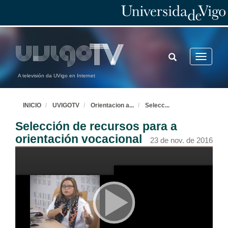
TOGGLE
Toggle
SEARCH
navigatio
A televisión da UVigo en Internet
INICIO
UVIGOTV
Orientacion a
...
Selecc
...
Selección de recursos para a
orientación vocacional
23 de nov. de 2016