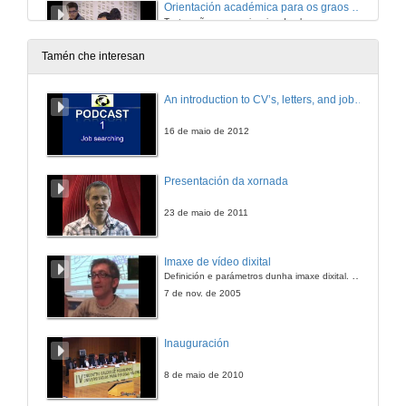
Orientación académica para os graos do eido científico
Testemuños e experiencias de alumnos
23 de nov. de 2016
Tamén che interesan
Orientación académica para os graos do eido humanístico/xurídico-social
An introduction to CV’s, letters, and job searching
Descripción dos grados
23 de nov. de 2016
16 de maio de 2012
Orientación académica para os graos do eido humanístico/xurídico-social
Presentación da xornada
Testemuños e experiencias de alumnos
23 de nov. de 2016
23 de maio de 2011
Acceso e admisión, Ordenación académica
Imaxe de vídeo dixital
Ponencia
Definición e parámetros dunha imaxe dixital. Resolución e Aspecto. Profundidade da cor. Compresión. Frame por segundo. Entrelazado. Campos, cadros
29 de mar. de 2017
7 de nov. de 2005
Acceso e admisión, Ordenación académica
Inauguración
Rolda de preguntas
29 de mar. de 2017
8 de maio de 2010