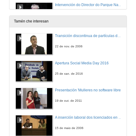
Intervención do Director do Parque Nacional Illas Atlanticas
27 de abr. de 2009
Tamén che interesan
Intervención do Director do Museo do Mar
Transición discontinua de partículas de microgel termosensible
27 de abr. de 2009
22 de nov. de 2006
Intervención de Santiago Hernández
Apertura Social Media Day 2016
27 de abr. de 2009
25 de xan. de 2016
Intervención da Vicerreitora de Investigación
Presentación 'Mulleres no software libre'
27 de abr. de 2009
19 de out. de 2011
Presentación
A inserción laboral dos licenciados en Ciencias do Mar: a carreira investigadora
27 de abr. de 2009
15 de maio de 2006