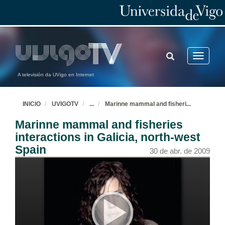
TOGGLE
Toggle
SEARCH
navigatio
A televisión da UVigo en Internet
INICIO
UVIGOTV
...
Marinne mammal and fisheri
...
Marinne mammal and fisheries
interactions in Galicia, north-west
Spain
30 de abr. de 2009