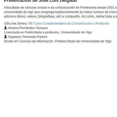
Presentación de José Luis Delgado
A facultade de ciencias sociais e da comunicación de Pontevedra desde 2001 
universidade de vigo que congrega tradicionalmente ao maior numero de inscric
edicions (libros, videos, fotografíaas, etc) e compartilo. Asi como, ofertar tod
i18n.one.Series:
XIII Curso Complementario de Comunicación e Protocolo
Jessica Fernández Vázquez
Licenciada en Publicidade e profesora , Universidade de Vigo
Organiza: Fernando Ramos
Doutor en Ciencias da Información. Profesor titular da Universidade de Vigo