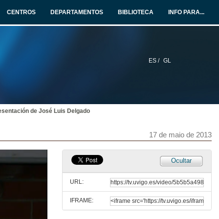
17 de maio de 2013
CENTROS
DEPARTAMENTOS
BIBLIOTECA
INFO PARA...
Intervención de Martha González Peláez
Presentación del Observatorio da Investigación e Desenvolvemento en Comunicación Iberomaericano - OIDECOM Latinoamérica
17 de maio de 2013
ES /
GL
Presentación de Artur Filipe dos Santos
17 de maio de 2013
esentación de José Luis Delgado
O protocolo na Clasificación e Divulgación do Patrimonio Cultural Construído
17 de maio de 2013
17 de maio de 2013
Presentación de Anna Amorós Pons
Ocultar
17 de maio de 2013
URL:
IFRAME:
Protocolo nos eventos cinematográficos: A gala dos Goya