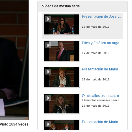
17 de maio de 2013
Vídeos da mesma serie
Presentación de José Luis Delgado
17 de maio de 2013
Ética y Estética na organización de mesas presidenciais
17 de maio de 2013
Presentación de María del Pino Fuentes de Armas
17 de maio de 2013
Os detalles esenciais na organización de eventos formais
Elementos esenciais para o éxito
17 de maio de 2013
Presentación de Marta Mondina
Visto
2894
veces