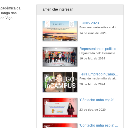
17 de maio de 2013
 académica da
Tamén che interesan
o longo das
Un caso práctico: Así se executa a botadura dun barco
 de Vigo.
EUNIS 2023
17 de maio de 2013
European univesrities and the digital transformation: challenges and opportunities ahead
14 de xuño de 2023
Turno de Preguntas sobre a botadura dun barco
Representantes políticos debaten sobre educación e xuventude no campus de Pontevedra
17 de maio de 2013
Organizado polo Decanato e a Delegación de Alumnado de Dirección e Xestión Pública e coa participación de candidatos de PP, BNG, PSOE, Sumar e Podemos
16 de feb. de 2024
Presentación de Manuel Cabral
Feira EmpregoinCampus Vigo 2024
17 de maio de 2013
Preto de medio millar de alumnas e alumnos buscan coñecer máis de preto as oportunidades que lles achegan as arredor de medio cento de empresas que participan na edición viguesa da feira. Xunto coa visita aos stands, durante a feria desenvólvense varias actividades complementarias, como obradoiros, conversas, mesas redondas ou o pasaporte de empregabilidade, un espazo no que poderán recibir asesoramento sobre o seu CV.
29 de feb. de 2024
O viño de Oporto, vehículo de cultura con presenza na historia
'Cóntacho unha espía' Reto
17 de maio de 2013
23 de dec. de 2020
Turno de Preguntas sobre O viño de Oporto
'Cóntacho unha espía' Criptografía
17 de maio de 2013